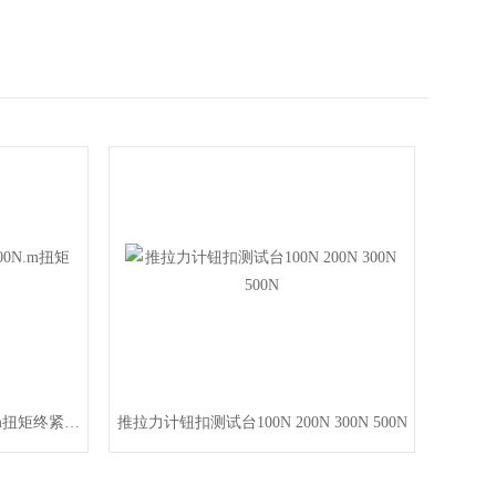
M24-M30终紧扭矩扳手,2500N.m扭矩终紧扳手
推拉力计钮扣测试台100N 200N 300N 500N