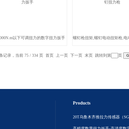
000N.m以下可调扭力的数字扭力扳手
螺钉枪扭矩,螺钉电动扭矩枪,
 条记录，当前 75 / 334 页
首页
上一页
下一页
末页
跳转到第
页
Products