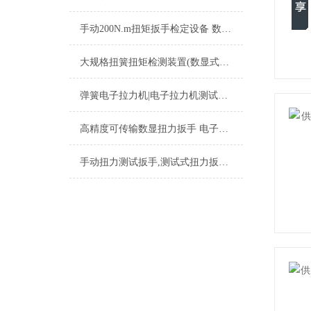
手动200N.m扭矩扳手检定设备 数字显示扭矩扳手校准仪 智能型扭矩扳手检测器
大规格扭簧扭矩检测装置(数显式扭簧扭矩检测仪600Nm)生产厂家
弹簧电子拉力机|电子拉力机测试塑料
高精度可传输数显扭力扳手 电子数显可传输扭矩扳手
手动扭力测试扳手,测试式扭力扳手,测力牌扭力扳手