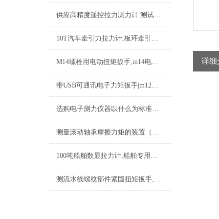
供应高精度遥控拉力测力计 测试范围0.01-1T 2T 3T
10T汽车牵引力拉力计,板环牵引力拉力计,汽车牵引拉力测试仪
详细
M14螺栓用电动扭矩扳手,m14电动扭矩扳手国产品牌
带USB可通讯电子力矩扳手|m12电子力矩扳手可通讯带USB
选购电子测力仪器以什么为标准，你知道多少呢？上海恒刚告诉你！
测量滚动轴承摩擦力矩的装置（电动动态力矩测量仪）
100吨船舶数显拉力计,船舶专用数显拉力计厂家
测流水线螺纹部件紧固扭矩扳手,数显测力扭矩扳手