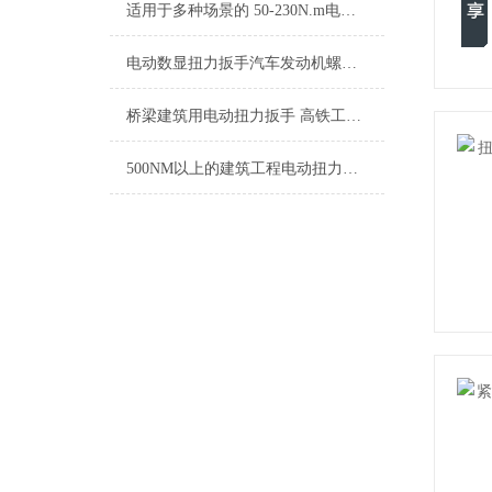
适用于多种场景的 50-230N.m电动可调扭力扳手
电动数显扭力扳手汽车发动机螺母装配专用
桥梁建筑用电动扭力扳手 高铁工程电动扭矩扳手 风电设备螺栓紧固电动扳手
500NM以上的建筑工程电动扭力扳手,钢结构电动套筒扭力扳手