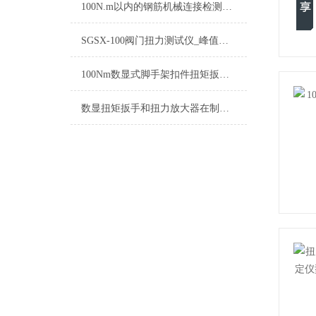
100N.m以内的钢筋机械连接检测套筒扭力扳手国产品牌
SGSX-100阀门扭力测试仪_峰值显示0-100N.m阀门扭力测试仪
100Nm数显式脚手架扣件扭矩扳手 脚手架安装力矩检测扳手
数显扭矩扳手和扭力放大器在制造行业中的重要性如何体现？