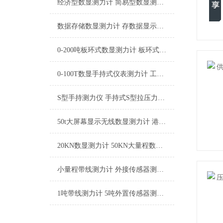
经济型数显测力计 简易型数显测力计 便携手持式测力计2KN
数据存储数显测力计 存数据显示拉力计 数显推拉力计数据导出
0-200吨板环式数显测力计 板环式拉力测量仪 板环型数字测力仪厂家
0-100T数显手持式仪表测力计 工业用手持测力计性能参数
S型手持测力仪 手持式S型拉压力测试仪 S型应变片式手持测力计厂家
50t大屏幕显示无线数显测力计 港口重载载荷检测工业无线拉力计
20KN数显测力计 50KN大量程数显测力计 100KN高精度数显测力仪
小量程带线测力计 外接传感器测力仪 1000N带线拉力计品牌
1吨带线测力计 5吨外置传感器测力计 10吨分体式测力计厂家