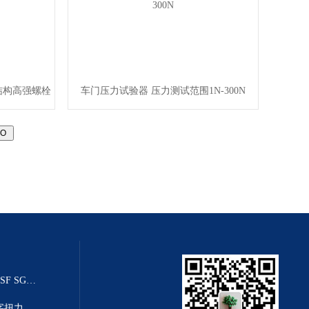
钢结构高强螺栓
车门压力试验器 压力测试范围1N-300N​
20T乌鲁木齐推拉力传感器（SGSF SGZF SGLF）
高精度数显扭力扳手-高清度数字扭力距扳手