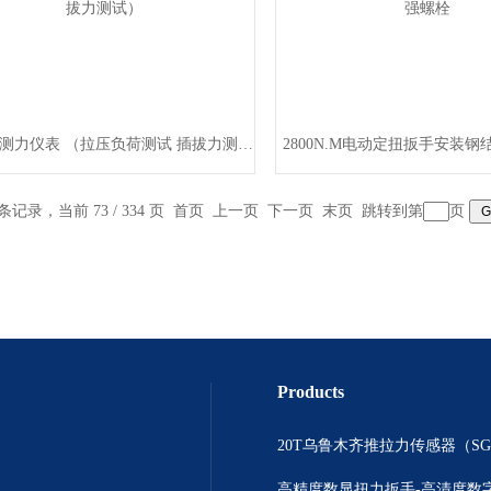
数字式测力仪表 （拉压负荷测试 插拔力测试）
2800N.M电动定扭扳手安装
 条记录，当前 73 / 334 页
首页
上一页
下一页
末页
跳转到第
页
Products