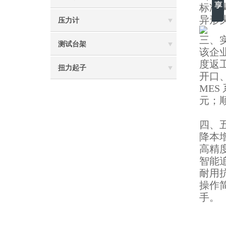
标准
异形
压力计
三、实
测试台架
该企业
度返工
扭力起子
开口
MES
元；顺
四、
降本
高精
智能
耐用
操作
手。