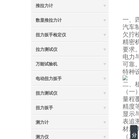
推拉力计
一、
数显推拉力计
汽车
欠拧
扭力扳手检定仪
精密
要求
拉力测试仪
电力
可靠
万能试验机
特种
电动扭力扳手
二、
（一
扭力测试仪
量程
精度
扭力扳手
显示
表追
测力计
材质
（二
测力仪