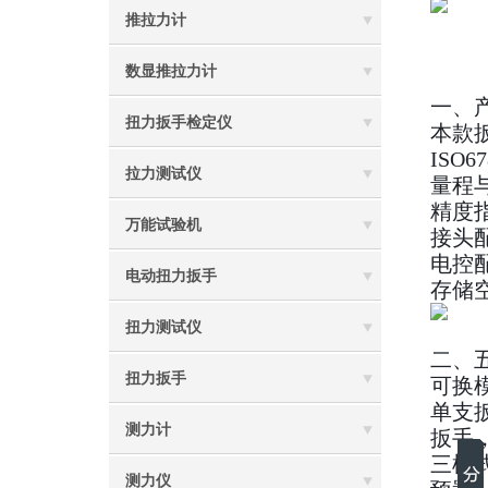
推拉力计
数显推拉力计
一、
扭力扳手检定仪
本款扳
ISO
拉力测试仪
量程与
精度指
万能试验机
接头
电控配
电动扭力扳手
存储
扭力测试仪
二、
扭力扳手
可换
单支
测力计
扳手，
三模
测力仪