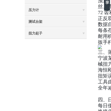
预置
丝、
压力计
72 
正反
测试台架
数据
每条存
扭力起子
耐用
扳手
三、落
宁波某
械扭力
海恒刚
扭矩误
工具由
全年
四、
每日