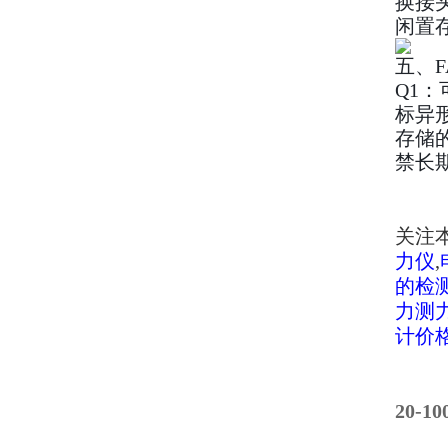
换接
闲置
五、F
Q1
标异
存储的
禁长
关注
力仪
,
的检
力测
计价
20-