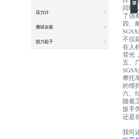
作，
同时
压力计
了强
四、
测试台架
SG
不仅
扭力起子
在人
背光
五、
SG
摩托
的维
六、
随着
扳手
还是
我司