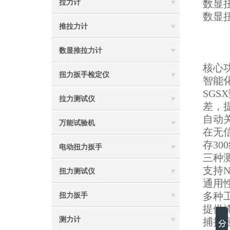
数显
拉力计
数显
推拉力计
数显推拉力计
核心
扭力扳手检定仪
智能
SG
拉力测试仪
差，
自动
万能试验机
在无
存3
电动扭力扳手
三种
支持N
扭力测试仪
通用
多种
扭力扳手
提供
测力计
捕捉