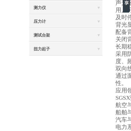
声光
测力仪
用户
及时
压力计
背光
配备
测试台架
关闭
长期
扭力起子
采用
度、
双向
通过
性。
应用
SG
航空
船舶
汽车
电力