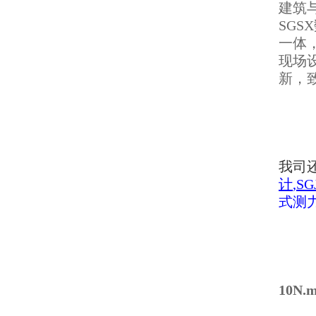
建筑
SG
一体
现场
新，
我司
计
,
S
式测
10