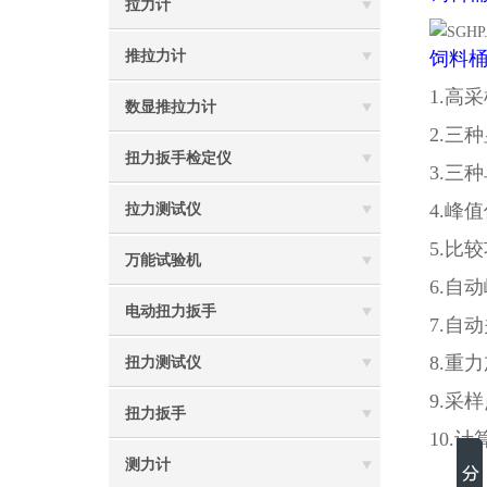
拉力计
推拉力计
饲料
1.高
数显推拉力计
2.三
扭力扳手检定仪
3.三种
4.峰
拉力测试仪
5.比
万能试验机
6.自
电动扭力扳手
7.自
8.重
扭力测试仪
9.采
扭力扳手
10.
测力计