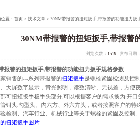
的位置：
首页
>
技术文章
> 30NM带报警的扭矩扳手,带报警的功能扭力扳
30NM带报警的扭矩扳手,带报
浏览次数：
1519
发布日期
M带报警的扭矩扳手,带报警的功能扭力扳手规格参数
厂家销售的
系列带报警的
扭矩扳手
是螺栓紧固检测及控
SGSX
光、大屏数字显示，背光照明，读数清晰、无视差，方便
头部可扭矩扳手板手头部分
可以根据客户的需求换为
开口
,
:
、管钳头
勾型头、内六方、外六方头，或者按照客户的特
.
试验检测、汽车行业、机械行业等关于螺栓的紧固及控制
警的扭矩扳手图片