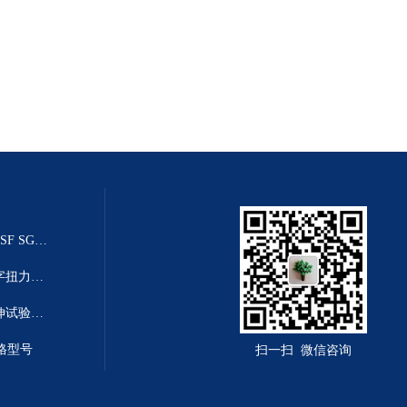
20T乌鲁木齐推拉力传感器（SGSF SGZF SGLF）
高精度数显扭力扳手-高清度数字扭力距扳手
塑料薄膜拉力机|2T薄膜塑料拉伸试验机厂家
格型号
扫一扫 微信咨询