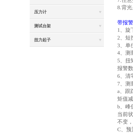
7.任
8.背
压力计
带报
测试台架
1、
2、短
扭力起子
3、单
4、测
5、扭
报警数
6、清
7、测
a、跟
矩值减
b、峰
当前状
不变，
C、预