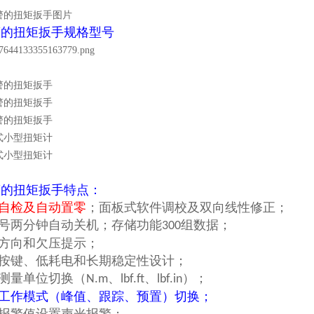
警的扭矩扳手
规格型号
警的扭矩扳手
特点：
机自检及自动置零
；面板式软件调校及双向线性修正；
信号两分钟自动关机；存储功能
组数据；
300
力方向和欠压提示；
蚀按键、低耗电和长期稳定性设计；
种测量单位切换（
、
、
）；
N.m
lbf.ft
lbf.in
种工作模式（峰值、跟踪、预置）切换；