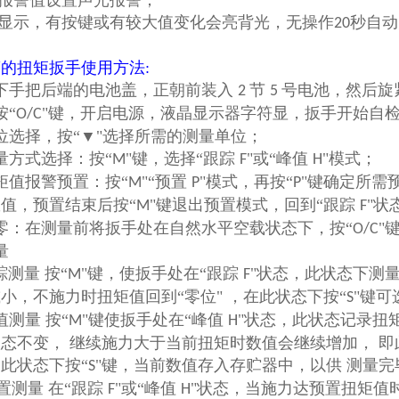
意报警值设置声光报警；
光显示，有按键或有较大值变化会亮背光，无操作
秒自动
20
警的扭矩扳手
使用方法:
旋下手把后端的电池盖，正朝前装入
节
号电池，然后旋
2
5
按“
"键，开启电源，液晶显示器字符显，扳手开始自
O/C
位选择，按“▼"选择所需的测量单位；
量方式选择：按“
"键，选择“跟踪
"或“峰值
"模式；
M
F
H
矩值报警预置：按“
"“预置
"模式，再按“
"键确定所需
M
P
P
值，预置结束后按“
"键退出预置模式，回到“跟踪
"状
M
F
零：在测量前将扳手处在自然水平空载状态下，按“
"
O/C
量
踪测量 按“
"键，使扳手处在“跟踪
"状态，此状态下测
M
F
小，不施力时扭矩值回到“零位" ，在此状态下按“
"键可
S
值测量 按“
"键使扳手处在“峰值
"状态，此状态记录扭
M
H
态不变， 继续施力大于当前扭矩时数值会继续增加， 即此
此状态下按“
"键，当前数值存入存贮器中，以供 测量
S
置测量 在“跟踪
"或“峰值
"状态，当施力达预置扭矩值
F
H