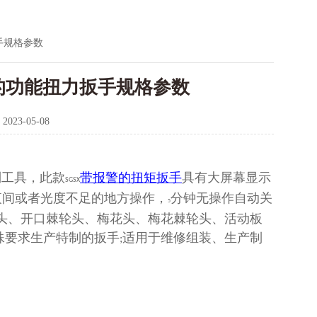
手规格参数
警的功能扭力扳手规格参数
：
2023-05-08
制工具，此款
带报警的扭矩扳手
具有大屏幕显示
SGSX
夜间或者光度不足的地方操作，
分钟无操作自动关
5
头、开口棘轮头、梅花头、梅花棘轮头、活动板
殊要求生产特制的扳手
适用于维修组装、生产制
;
。