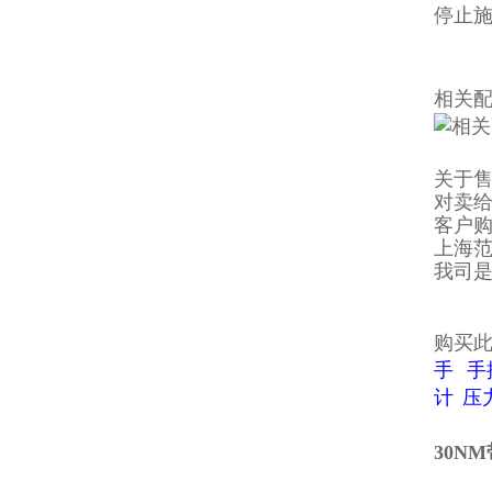
停止施
相关
关于
对卖
客户
上海
我司
购买
手
手
计
压
30N