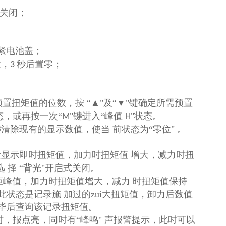
关闭；
紧电池盖；
检，
秒后置零；
3
预置扭矩值的位数，按 “▲"及“▼"键确定所需预置
态，或再按一次“
"键进入“峰值
"状态。
M
H
键清除现有的显示数值，使当 前状态为“零位" 。
量显示即时扭矩值，加力时扭矩值 增大，减力时扭
选 择 “背光"开启式关闭。
矩峰值，加力时扭矩值增大，减力 时扭矩值保持
状态是记录施 加过的zui大扭矩值，卸力后数值
完毕后查询该记录扭矩值。
时，报点亮，同时有“峰鸣" 声报警提示，此时可以