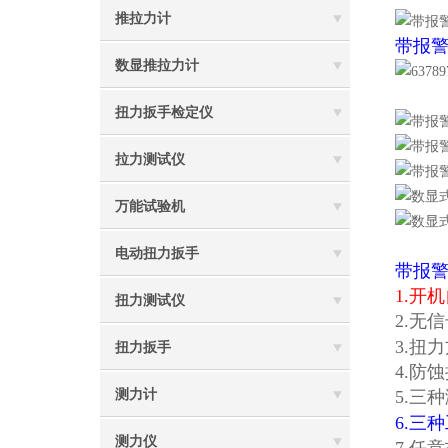
推拉力计
带报
数显推拉力计
扭力扳手检定仪
拉力测试仪
万能试验机
电动扭力扳手
带报
1.开
扭力测试仪
2.无
3.扭
扭力扳手
4.防
测力计
5.三
6.三
测力仪