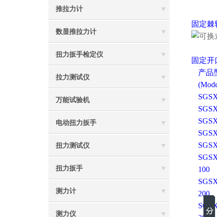
推拉力计
固定
棘
数显推拉力计
扭力扳手检定仪
固定
开
产品
拉力测试仪
(Mode
SGSX
万能试验机
SGSX
SGSX
电动扭力扳手
SGSX
SGSX
扭力测试仪
SGSX
扭力扳手
100
SGSX
测力计
200
SGSX
测力仪