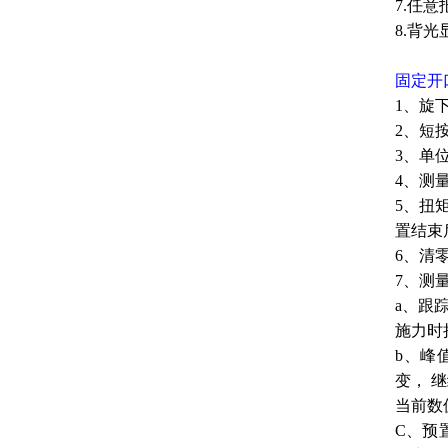
7.任
8.背
固定
开
1、旋
2、短
3、单
4、测量
5、扭
置结束
6、清
7、测
a、跟
施力时
b、峰
变， 
当前数
C、预