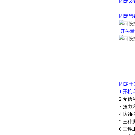
固定
皮
固定
管
开关量
固定
开
1.开
2.无
3.扭
4.防
5.三种测
6.三种