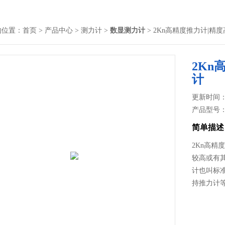
的位置：
首页
>
产品中心
>
测力计
>
数显测力计
> 2Kn高精度推力计|精
2Kn
计
更新时间： 2
产品型号
简单描述
2Kn高精
较高或有
计也叫标
持推力计