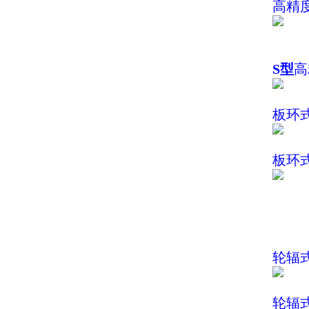
高精
S型
高
板环
板环
轮辐
轮辐