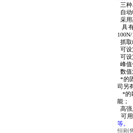
三种单
自动
采用高
具有
100N
抓取
可设
可设
峰值
数值
*的
司另
*的
能；
高强
可用
等。
恒刚