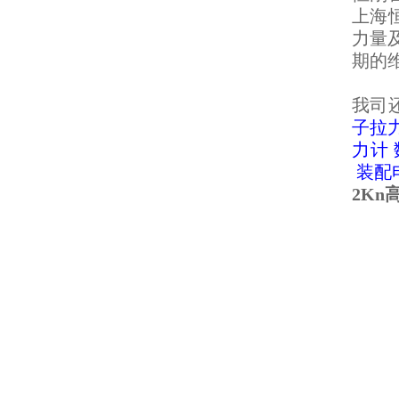
上海
力量
期的
我司
子拉
力计
装配
2Kn