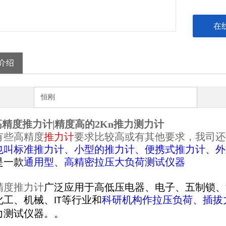
在
介绍
恒刚
高精度推力计|精度高的2Kn推力测力计
有些高精度
推力计
要求比较高或有其他要求，我司还
也叫标准
推
力计、小型的
推
力计、便携式
推
力计、外
是一款
通用型、高精密拉压大负荷测试仪器
精度推力计
广泛应用于高低压电器、电子、五制锁、
化工、机械、
等行业和
科研机构作拉压负荷、插拔
IT
力测试仪器。。