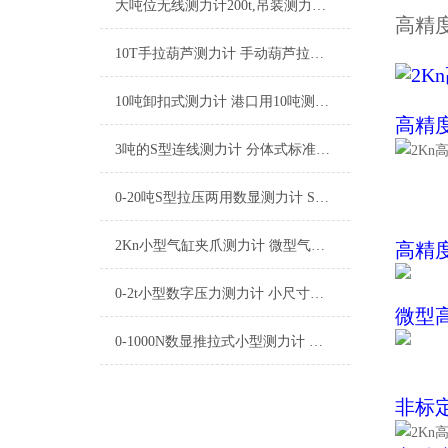
大吨位无线测力计200t,吊装测力计,起重拉力测试大屏幕测力计
高精
10T手拉葫芦测力计 手动葫芦拉力测量仪 倒链拉力测试仪厂家
10吨卸扣式测力计 港口用10吨测力计 10吨数显测力计品牌
高精
3吨的S型连线测力计 分体式标准测力计 标准型有线测力计厂家
0-20吨S型拉压两用数显测力计 S型双向数字拉力测试仪厂家
2Kn小型气缸夹爪测力计 微型气缸夹钳测力仪 小型夹钳压力测量仪厂家
高精
0-2t小型数字压力测力计 小尺寸压力测力计传感器厂家
微型
0-1000N数显推拉式小型测力计 手持推拉式便携测力计厂家
非标