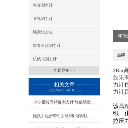
弹簧测力计
直视测力计
绳索张力仪
详细
数显量仪测力计
品牌
机械式测力计
2Kn
查看更多 >>
如果
力计
相关文章
RELEVANT ARTICLES
力计
1N小量程高精度测力计 峰值锁定高精度测力计 自动保存数据测力计厂家
该
高
织、
拖拽力起步牵引力检测用的测力计 便携式牵引力拉力计0-100吨
拉压