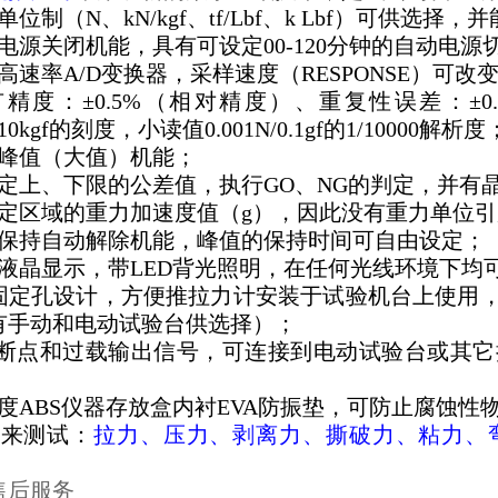
位制（N、kN/kgf、tf/Lbf、k Lbf）可供选择
电源关闭机能，具有可设定00-120分钟的自动电源
速率A/D变换器，采样速度（RESPONSE）可改变（5
精度：±0.5%（相对精度）、重复性误差：±
/10kgf的刻度，小读值0.001N/0.1gf的1/10000解析度
峰值（大值）机能；
定上、下限的公差值，执行GO、NG的判定，并有
定区域的重力加速度值（g），因此没有重力单位引
保持自动解除机能，峰值的保持时间可自由设定；
液晶显示，带LED背光照明，在任何光线环境下均
固定孔设计，方便推拉力计安装于试验机台上使用
有手动和电动试验台供选择）；
断点和过载输出信号，可连接到电动试验台或其它
度ABS仪器存放盒内衬EVA防振垫，可防止腐蚀性
来测试：
拉力、压力、剥离力、撕破力、粘力、
售后服务