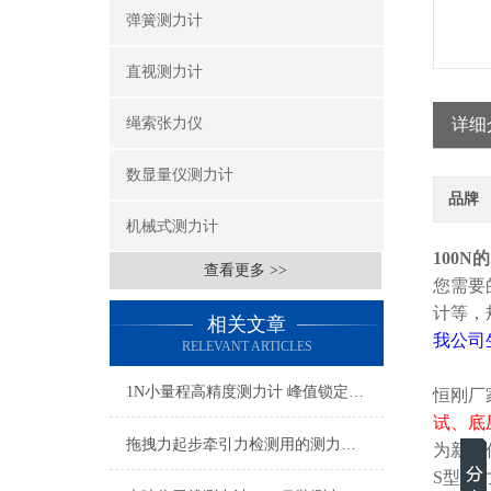
弹簧测力计
直视测力计
绳索张力仪
详细
数显量仪测力计
品牌
机械式测力计
100
查看更多 >>
您需要
计等，
相关文章
我公司
RELEVANT ARTICLES
1N小量程高精度测力计 峰值锁定高精度测力计 自动保存数据测力计厂家
恒刚厂
试、底
拖拽力起步牵引力检测用的测力计 便携式牵引力拉力计0-100吨
为新一
S型测