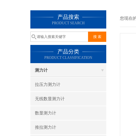
产品搜索
您现在
PRODUCT SEARCH
产品分类
PRODUCT CLASSIFICATION
测力计
拉压力测力计
无线数显测力计
数显测力计
推拉测力计