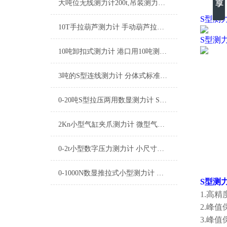
大吨位无线测力计200t,吊装测力计,起重拉力测试大屏幕测力计
S型测
10T手拉葫芦测力计 手动葫芦拉力测量仪 倒链拉力测试仪厂家
S型测
10吨卸扣式测力计 港口用10吨测力计 10吨数显测力计品牌
3吨的S型连线测力计 分体式标准测力计 标准型有线测力计厂家
0-20吨S型拉压两用数显测力计 S型双向数字拉力测试仪厂家
2Kn小型气缸夹爪测力计 微型气缸夹钳测力仪 小型夹钳压力测量仪厂家
0-2t小型数字压力测力计 小尺寸压力测力计传感器厂家
0-1000N数显推拉式小型测力计 手持推拉式便携测力计厂家
S型测
1.高精
2.峰值
3.峰值