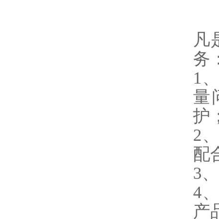
凡
务
1
量
护
2
配
3
4
产