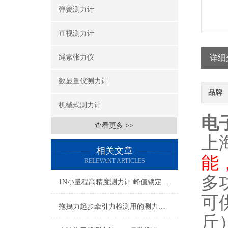
弹簧测力计
直视测力计
绳索张力仪
详细
数显量仪测力计
品牌
机械式测力计
电
查看更多 >>
上
相关文章
能
RELEVANT ARTICLES
多
1N小量程高精度测力计 峰值锁定高精度测力计 自动保存数据测力计厂家
可
拖拽力起步牵引力检测用的测力计 便携式牵引力拉力计0-100吨
斤