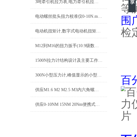
3吨牵引机拉力表,电力牵引机拉力表,汽车火车牵引力拉力表
等
电动螺丝批头扭力校准仪0-10N.m的价格多少
围
检
电动机扭矩计,数字式电动机扭矩计,减速机输出扭矩计
M12到M16的扭力扳手(10.9级数显扭力扳手)规格参数
1500N拉力计结构设计及主要工作流程
300N小型压力计,峰值显示的小型压力计品牌
百
供应M1.6 M2 M2.5 M3内六角螺丝扭力扳手
供应0-10NM 15NM 20Nm便携式化妆瓶扭力测试仪器