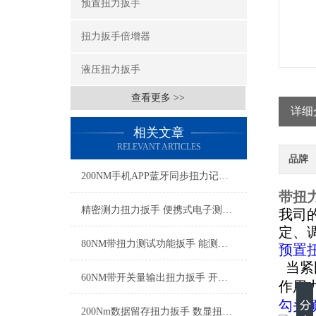
预置扭力扳手
扭力扳手倍增器
液压扭力扳手
查看更多 >>
详细
相关文章
RELEVANT ARTICLES
品牌
200NM手机APP蓝牙同步扭力记录扳手 实时蓝牙无线监测扭力扳手厂家
带扭
精密测力扭力扳手 便携式电子测力扳手 工厂装配电子扭矩扳手厂家
我司的
定、
80NM带扭力测试功能扳手 能测试扭力的扳手 可实测扭力扳手厂家
预置
当紧
60NM带开关量输出扭力扳手 开关量扭力扳手实现拧紧信号反馈
作用
勾头
200Nm数据留存扭力扳手 数显扭力扳手检测数据直接导出SGTST