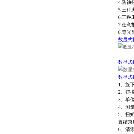
4.防
5.三种测
6.三种
7.任
8.背
数显式
数显式
数显式
1、旋
2、短
3、单
4、测量
5、扭
置结束
6、清