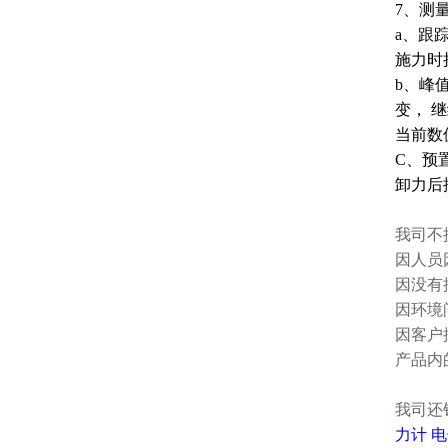
7、测
a、跟
施力时
b、峰
变， 
当前数
C、预
卸力后
我司不
因人员
因没有
因环境
因客户
产品内
我司还
力计
电