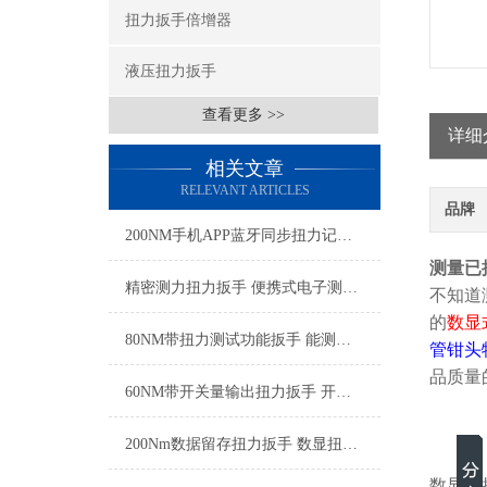
扭力扳手倍增器
液压扭力扳手
查看更多 >>
详细
相关文章
RELEVANT ARTICLES
品牌
200NM手机APP蓝牙同步扭力记录扳手 实时蓝牙无线监测扭力扳手厂家
测量已
精密测力扭力扳手 便携式电子测力扳手 工厂装配电子扭矩扳手厂家
不知道
的
数显
80NM带扭力测试功能扳手 能测试扭力的扳手 可实测扭力扳手厂家
管钳头
品质量
60NM带开关量输出扭力扳手 开关量扭力扳手实现拧紧信号反馈
200Nm数据留存扭力扳手 数显扭力扳手检测数据直接导出SGTST
数显式