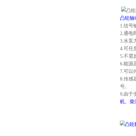
凸轮轴
1.信号
2.通
3.水
4.可
5.不
6.能
7.可
8.传
号。
9.由
机、柴