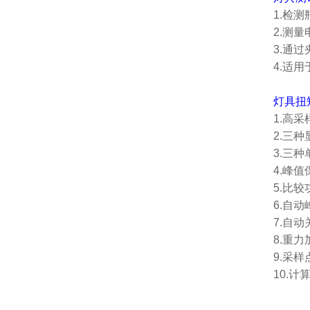
1.检
2.测
3.通
4.适
灯具扭
1.高采
2.三
3.三种
4.峰
5.比
6.自
7.自
8.重力
9.采样
10.