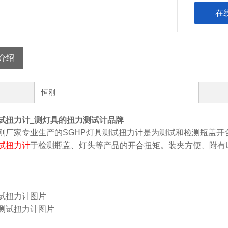
在
介绍
恒刚
试扭力计_测灯具的扭力测试计品牌
刚厂家专业生产的SGHP
灯具测试扭力计
是为测试和检测瓶盖开
试扭力计
于检测瓶盖、灯头等产品的开合扭矩。装夹方便、附有
试扭力计
图片