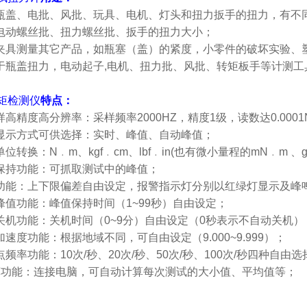
测瓶盖、电批、风批、玩具、电机、灯头和扭力扳手的扭力，有不
量电动螺丝批、扭力螺丝批、扳手的扭力大小；
过夹具测量其它产品，如瓶塞（盖）的紧度，小零件的破坏实验、
用于瓶盖扭力，电动起子,电机、扭力批、风批、转矩板手等计测
矩检测仪
特点：
样高精度高分辨率：采样频率2000HZ，精度1级，读数达0.0001
种显示方式可供选择：实时、峰值、自动峰值；
单位转换：N﹒m、kgf﹒cm、lbf﹒in(也有微小量程的mN﹒m 、gf﹒
值保持功能：可抓取测试中的峰值；
较功能：上下限偏差自由设定，报警指示灯分别以红绿灯显示及峰
动峰值功能：峰值保持时间（1~99秒）自由设定；
动关机功能：关机时间（0~9分）自由设定（0秒表示不自动关机）
加速度功能：根据地域不同，可自由设定（9.000~9.999）；
点频率功能：10次/秒、20次/秒、50次/秒、100次/秒四种自由选
计算功能：连接电脑，可自动计算每次测试的大小值、平均值等；