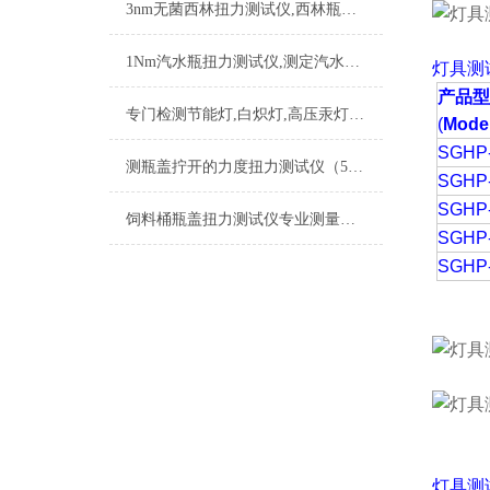
3nm无菌西林扭力测试仪,西林瓶轧盖扭力检测仪,西林瓶瓶盖扭开力测试仪
1Nm汽水瓶扭力测试仪,测定汽水瓶盖松动扭力的仪器,盖子扭力检定仪
灯具测
产品型
专门检测节能灯,白炽灯,高压汞灯的数显灯头扭力测试仪
(
Model
SGHP
测瓶盖拧开的力度扭力测试仪（5N.m以下瓶盖扭力测试仪）
SGHP
SGHP
饲料桶瓶盖扭力测试仪专业测量瓶装产品瓶盖的锁紧
SGHP
SGHP
灯具测