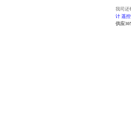
我司还
计
遥控
供应3