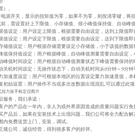
节
置）。
开电源开关，显示的扭矩值为零，如果不为零，则按清零键，将
试前，需设置好上下限值、小存储值、很小峰值保持值、自动峰值
限值设定：用户设定上限值，根据需要自由设定，达到上限值即
限值设定：用户设定下限值，根据需要自由设定，达到下限值即
存储值设定：用户根据存储需要设定小存储值，小于该值的数据
峰值保持值设定：用户根据峰值，自动峰值测量需要自由设定，
动峰值时间设定：用户根据自动峰值测量状态下峰值需要保持的时
动关机时间设定：无操作状态下，自动关机时间从0分钟～9分钟
力加速度设定：用户可根据本地区的位置设定重力加速度值，本机默
复初始设置：用户操作不当或多次改数据出现混乱,可以通过此项
后服务，我们承诺：
客户的产品在一年内，非人为或外界原因造成的质量问题实行免
买产品后，如果在安装技术上出现问题，我们公司将全力配合解
围内免费送货上门，安装，调试。
正规公司，诚信经营，得到很多客户的好评。