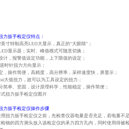
扭力扳手检定仪
特点：
2英寸特制高亮LED大显示，真正的“大眼睛"；
LED显示器；实时、峰值模式可随意切换；
设计，报警值设定功能，上下限值的设定；
/逆时针扭力方向显示；
定，操作简便，高精度，高分辨率，采样速度快，屏显示；
zui大值扭力，故可以为工具设定的扭力；
分简单、坚固，设计原理科学，性能稳定，操作简便；
扭力扳手检定仪
操作步骤
使用扭力扳手检定仪之前，先检查仪器电量是否充足，若电量不足
被检物的四方测头放入该检定仪的承力四方孔内，同时使用得被