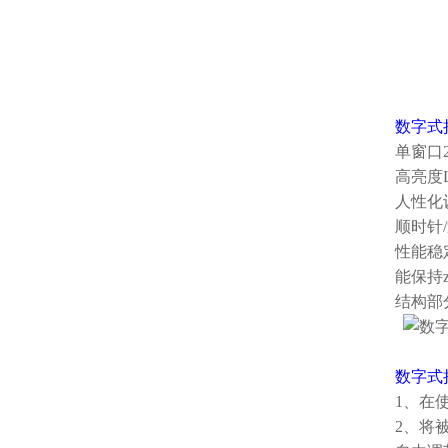
数字式
单窗口
高亮度
人性化
顺时针
性能稳
能保持
结构部
数字式
1、在
2、将