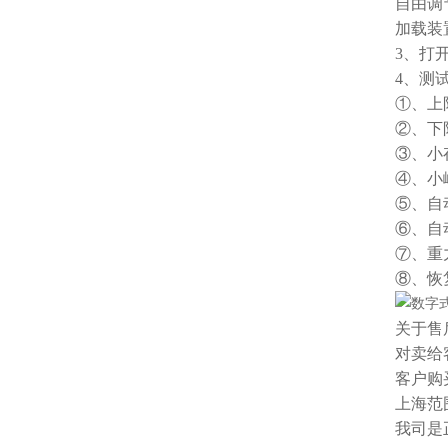
自由调
加载装
3、打
4、测
①、上
②、下
③、小
④、小
⑤、自
⑥、自
⑦、重
⑧、恢
关于售
对卖给
客户购
上海范
我司是