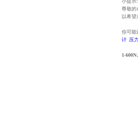
小提示:
尊敬的
以希望
你可能
计
压
1-60