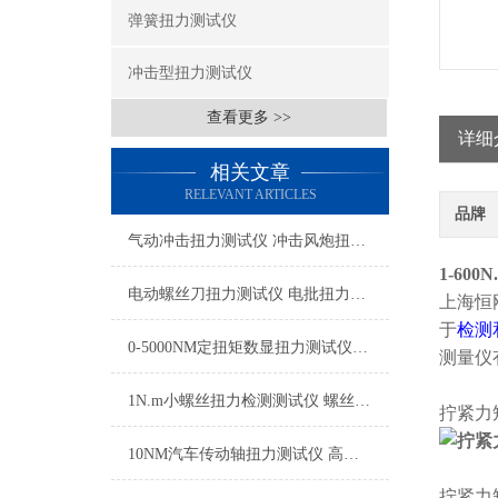
弹簧扭力测试仪
冲击型扭力测试仪
查看更多 >>
详细
相关文章
RELEVANT ARTICLES
品牌
气动冲击扭力测试仪 冲击风炮扭力校准器 气动工具扭力校准用的测试仪SGHT
1-60
​电动螺丝刀扭力测试仪 电批扭力校验器 电动螺丝批扭矩测定仪厂家
上海恒
于
检测
0-5000NM定扭矩数显扭力测试仪可以测量螺栓装配枪的扭矩
测量仪
1N.m小螺丝扭力检测测试仪 螺丝微型扭矩测量仪品牌
拧紧力
10NM汽车传动轴扭力测试仪 高精度传动轴扭矩测试仪 数显传动轴扭力检测仪
拧紧力