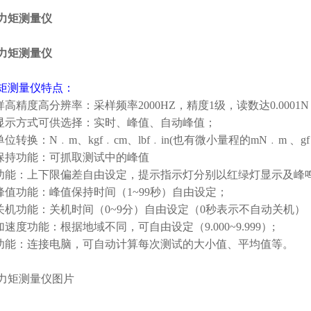
矩测量仪
特点：
样高精度高分辨率：采样频率2000HZ，精度1级，读数达0.0001
种显示方式可供选择：实时、峰值、自动峰值；
单位转换：N﹒m、kgf﹒cm、lbf﹒in(也有微小量程的mN﹒m 、gf﹒c
值保持功能：可抓取测试中的峰值
较功能：上下限偏差自由设定，提示指示灯分别以红绿灯显示及峰
动峰值功能：峰值保持时间（1~99秒）自由设定；
动关机功能：关机时间（0~9分）自由设定（0秒表示不自动关机）
加速度功能：根据地域不同，可自由设定（9.000~9.999）;
算功能：连接电脑，可自动计算每次测试的大小值、平均值等。