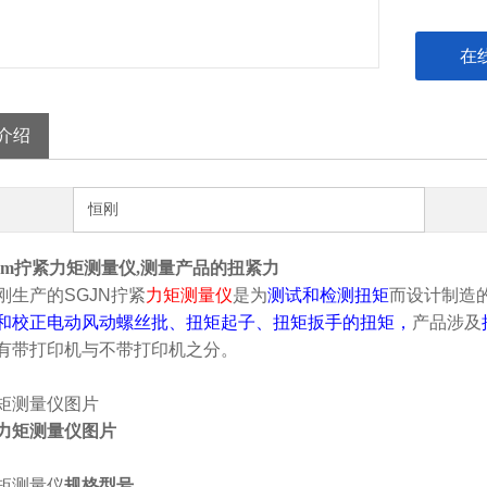
在
介绍
恒刚
0N.m拧紧力矩测量仪,测量产品的扭紧力
刚生产的SGJN
拧紧
力矩测量仪
是为
测试和检测扭矩
而设计制造
和校正电动风动螺丝批、扭矩起子、扭矩扳手的扭矩，
产品涉及
有带打印机与不带打印机之分。
矩测量仪
图片
矩测量仪
规格型号