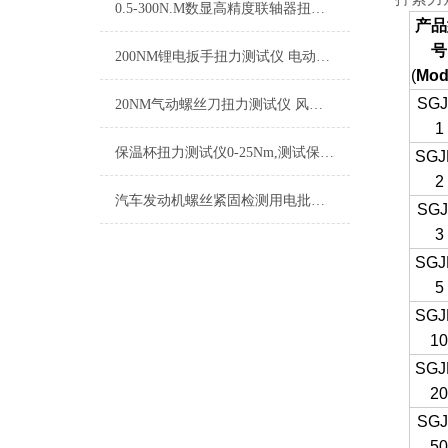
0.5-300N.M数显高精度联轴器扭力测试仪 动态转速扭力测量仪联轴器
产品
号
200NM锂电扳手扭力测试仪 电动工具维修扭力校验设备
(
Mod
SGJ
20NM气动螺丝刀扭力测试仪 风动起子扭矩检测仪 气动起子扭力计量仪
1
保温杯扭力测试仪0-25Nm,测试保温杯扭力的仪器厂家
SGJ
2
汽车发动机螺丝紧固检测用电批起子扭力测试仪0-10NM
SGJ
3
SGJ
5
SGJ
1
SGJ
2
SGJ
5