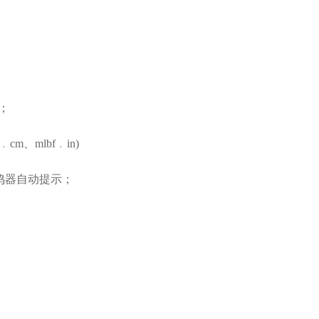
N；
m、mlbf﹒in)
鸣器自动提示；