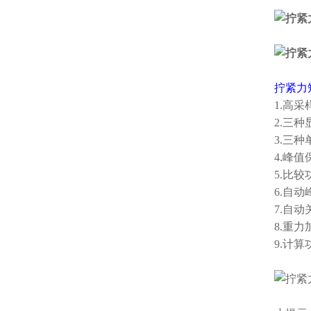
拧紧力
1.高采
2.三
3.三种
4.峰
5.比
6.自
7.自
8.重力
9.计