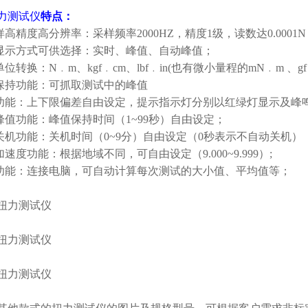
力测试仪
特点：
样高精度高分辨率：采样频率2000HZ，精度1级，读数达0.0001
种显示方式可供选择：实时、峰值、自动峰值；
单位转换：N﹒m、kgf﹒cm、lbf﹒in(也有微小量程的mN﹒m 、gf﹒c
值保持功能：可抓取测试中的峰值
较功能：上下限偏差自由设定，提示指示灯分别以红绿灯显示及峰
动峰值功能：峰值保持时间（1~99秒）自由设定；
动关机功能：关机时间（0~9分）自由设定（0秒表示不自动关机）
加速度功能：根据地域不同，可自由设定（9.000~9.999）;
算功能：连接电脑，可自动计算每次测试的大小值、平均值等；