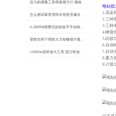
压力的测量工具弹簧测力计 规格0-500N
电钻扭
1.高采
怎么测试家里埋的水管是否漏水
2.三
3.三种
0-200NM便携式扭矩扳手手动校验台(小型手动扭矩扳手校验仪)生产商
4.峰
5.比
受限空间下用的大力矩螺母拧紧工具(扭力扳手倍增器)
6.自
7.自
1500Nm扭矩放大工具 扭力矩放大器厂家 SGBZQ-15扭力倍增器
8.重力
9.计