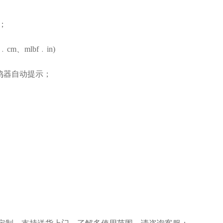
N；
m、mlbf﹒in)
鸣器自动提示；