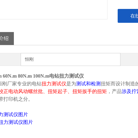
在
介绍
恒刚
.m 60N.m 80N.m 100N.m电钻扭力测试仪
刚厂家专业的
电钻
扭力测试仪
是为
测试和检测
扭矩而设计制造
校正电动风动螺丝批、扭矩起子、扭矩扳手的扭矩
，产品
涉及拧
带打印机之分。
力测试仪
图片