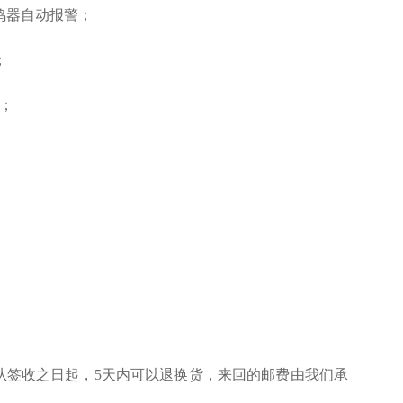
鸣器自动报警；
；
择；
从签收之日起，5天内可以退换货，来回的邮费由我们承