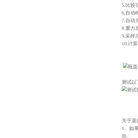
5.比
6.自
7.自
8.重力
9.采样
10.
测试以
关于退
1、如
担。