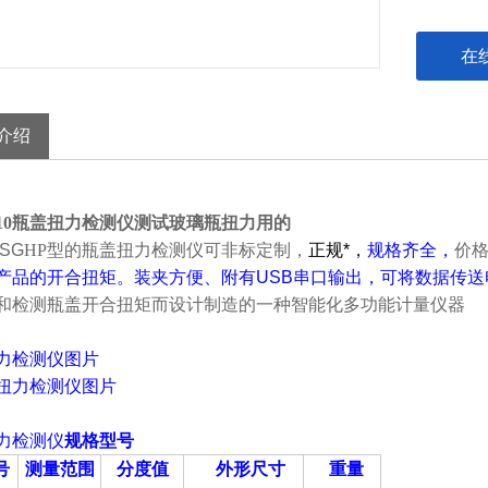
在
介绍
P-10瓶盖扭力检测仪测试玻璃瓶扭力用的
SG
HP型的
瓶盖扭力
检测仪
可非标定制，
正规*，
规格齐全，
价
产品的开合扭矩。装夹方便、附有USB串口输出，可将数据传
和检测瓶盖开合扭矩而设计制造的一种智能化多功能计量仪器
力
检测仪
图片
力
检测仪
规格型号
号
测量范围
分度值
外形尺寸
重量