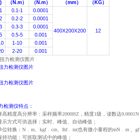
)
（N.m
）
（N.m
）
（
mm
）
（KG
）
1
0.1-1
0.0001
2
0.2-2
0.0001
3
0.3-3
0.0001
400X200X200
12
5
0.5-5
0.001
10
1-10
0.001
20
2-20
0.001
力
检测仪
特点：
样高精度高分辨率：采样频率2000HZ，精度1级，读数达0.0001
种显示方式可供选择：实时、峰值、自动峰值；
单位转换：N﹒m、kgf﹒cm、lbf﹒in(也有微小量程的mN﹒m 、gf﹒
值保持功能：可抓取测试中的峰值；