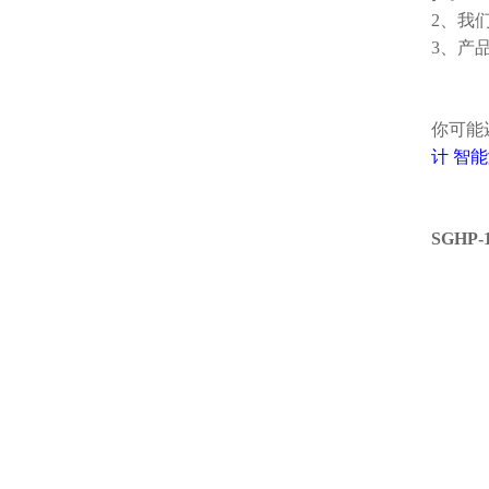
2、我
3、产
你可能
计
智能
SGH