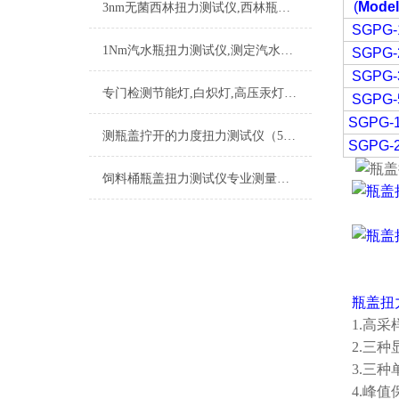
(
Model
3nm无菌西林扭力测试仪,西林瓶轧盖扭力检测仪,西林瓶瓶盖扭开力测试仪
SGPG-
1Nm汽水瓶扭力测试仪,测定汽水瓶盖松动扭力的仪器,盖子扭力检定仪
SGPG-
SGPG-
专门检测节能灯,白炽灯,高压汞灯的数显灯头扭力测试仪
SGPG-
SGPG-
测瓶盖拧开的力度扭力测试仪（5N.m以下瓶盖扭力测试仪）
SGPG-
饲料桶瓶盖扭力测试仪专业测量瓶装产品瓶盖的锁紧
瓶盖扭
1.高采
2.三
3.三种
4.峰