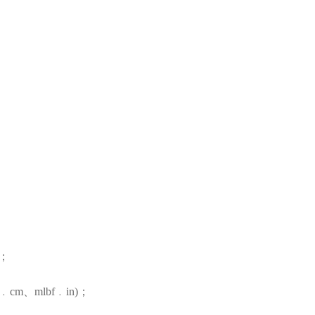
N；
cm、mlbf﹒in)；