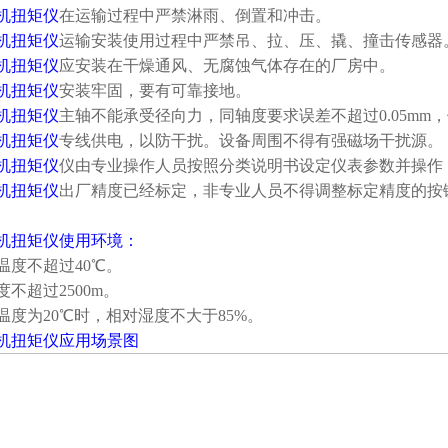
机扭矩仪
在运输过程中严禁淋雨、倒置和冲击。
机扭矩仪
运输安装使用过程中严禁吊、拉、压、撬、撞击传感器
机扭矩仪
应安装在干燥通风、无腐蚀气体存在的厂房中。
机扭矩仪
安装牢固，要有可靠接地。
机扭矩仪
主轴不能承受径向力，同轴度要求误差不超过0.05mm
机扭矩仪
专线供电，以防干扰。设备周围不得有强磁场干扰源。
机扭矩仪
仪由专业操作人员按照分类说明书设定仪表参数并操作
机扭矩仪
出厂精度已经标定，非专业人员不得调整标定精度的按
机扭矩仪
使用环境：
温度不超过40℃。
不超过2500m。
温度为20℃时，相对湿度不大于85%。
机扭矩仪应用场景图