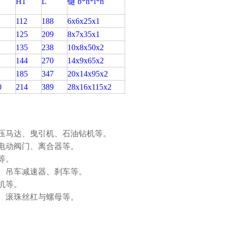
H1
L
键 b*h*l*n
112
188
6x6x25x1
125
209
8x7x35x1
135
238
10x8x50x2
144
270
14x9x65x2
185
347
20x14x95x2
0
214
389
28x16x115x2
压马达、曳引机、石油钻机等。
电动阀门、离合器等。
等。
、吊车减速器、刹车等。
机等。
、滚珠丝杠与螺母等。