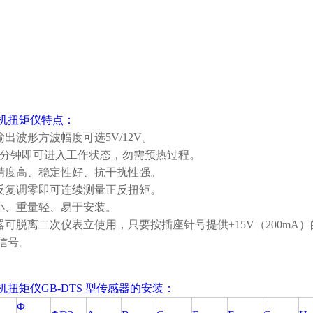
机扭矩仪
特点：
输出波形方波幅度可选5V/12V。
机5分钟即可进入工作状态，勿需预热过程。
测精度高、稳定性好、抗干扰性强。
需反复调零即可连续测量正反扭矩。
积小、重量轻、易于安装。
感器可脱离二次仪表立使用，只要按插座针号提供±15V（200m
信号。
机扭矩仪
GB-DTS 型传感器的安装：
Φ