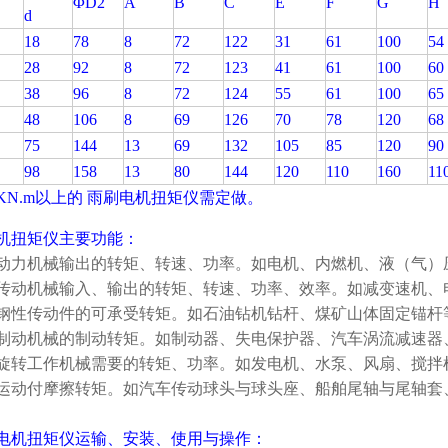
ΦD2
A
B
C
E
F
G
H
）
d
18
78
8
72
122
31
61
100
54
28
92
8
72
123
41
61
100
60
38
96
8
72
124
55
61
100
65
48
106
8
69
126
70
78
120
68
75
144
13
69
132
105
85
120
90
98
158
13
80
144
120
110
160
11
KN.m以上的
雨刷电机扭矩仪
需定做。
机扭矩仪
主要功能：
动力机械输出的转矩、转速、功率。如电机、内燃机、液（气）
传动机械输入、输出的转矩、转速、功率、效率。如减变速机、
钢性传动件的可承受转矩。如石油钻机钻杆、煤矿山体固定锚杆
制动机械的制动转矩。如制动器、失电保护器、汽车涡流减速器
旋转工作机械需要的转矩、功率。如发电机、水泵、风扇、搅拌
运动付摩擦转矩。如汽车传动球头与球头座、船舶尾轴与尾轴套
电机扭矩仪
运输、安装、使用与操作：