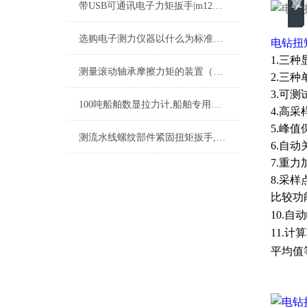
带USB可通讯电子力矩扳手|m12电子力矩扳手可通讯带USB
选购电子测力仪器以什么为标准，你知道多少呢？上海恒刚告诉你！
电钻扭
1.
三种
测量滚动轴承摩擦力矩的装置（电动动态力矩测量仪）
2.
三种
3.
可测
100吨船舶数显拉力计,船舶专用数显拉力计厂家
4.
高采
5.
峰值
测流水线螺纹部件紧固扭矩扳手,数显测力扭矩扳手
6.
自动
7.
重力
8.
采样
比较功
10.
自动
11.
计算
平均值