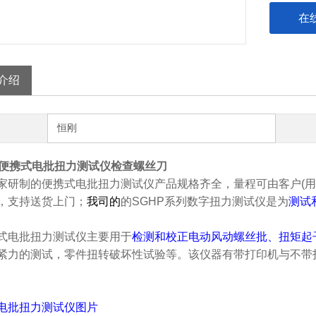
在
介绍
恒刚
N.m便携式电批扭力测试仪检查螺丝刀
家研制的
便携式电批扭力测试仪
产品规格齐全，量程可由客户(
，支持送货上门；
我司的
的SGHP系列数字
扭力
测试仪
是为
测试
式电批扭力测试仪
主要用于
检测和校正电动风动螺丝批、扭矩起
紧力的测试，零件扭转破坏性试验等。该仪器有带打印机与不带
电批扭力测试仪
图片