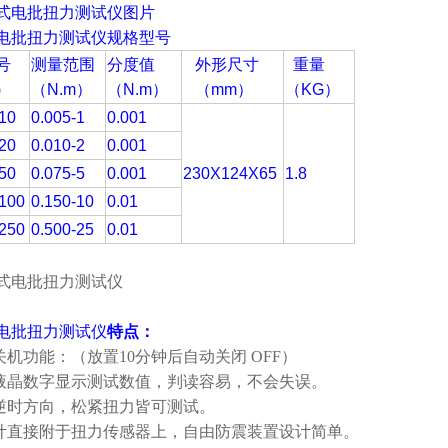
电批扭力测试仪
规格型号
号
测量范围
分度值
外形尺寸
重量
)
（N.m）
（N.m）
（mm）
（KG）
10
0.005-1
0.001
20
0.010-2
0.001
50
0.075-5
0.001
230X124X65
1.8
100
0.150-10
0.01
250
0.500-25
0.01
电批扭力测试仪
特点：
动关机功能：（放置10分钟后自动关闭 OFF）
用液晶数字显示测试数值，判读容易，不会失误。
时逆时方向，松紧扭力皆可测试。
变计直接附于扭力传感器上，自由防震装置设计简单。