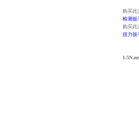
购买此
检测扳
购买此
扭力扳
1-5