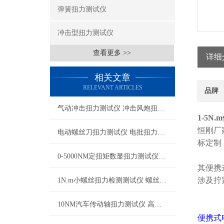
弹簧扭力测试仪
冲击型扭力测试仪
查看更多 >>
详细
相关文章
RELEVANT ARTICLES
品牌
气动冲击扭力测试仪 冲击风炮扭力校准器 气动工具扭力校准用的测试仪SGHT
1-5
恒刚厂
​电动螺丝刀扭力测试仪 电批扭力校验器 电动螺丝批扭矩测定仪厂家
标定制
0-5000NM定扭矩数显扭力测试仪可以测量螺栓装配枪的扭矩
其
便携
涉及拧
1N.m小螺丝扭力检测测试仪 螺丝微型扭矩测量仪品牌
10NM汽车传动轴扭力测试仪 高精度传动轴扭矩测试仪 数显传动轴扭力检测仪
便携式