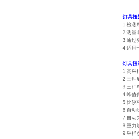
灯具扭
1.检
2.测
3.通
4.适
灯具扭
1.高采
2.三
3.三种
4.峰
5.比
6.自
7.自
8.重力
9.采样