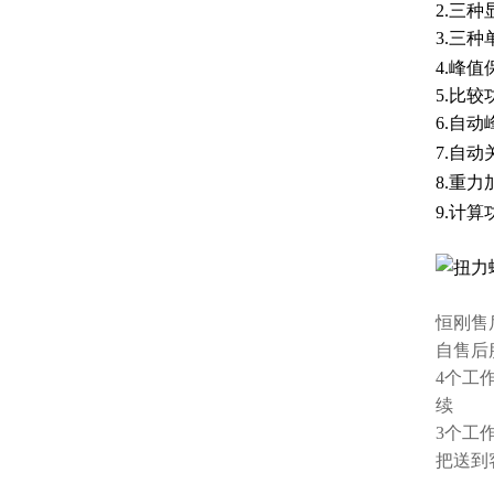
2.三
3.三
4.峰
5.比
6.自
7.自
8.重
9.计
恒刚售
自售后
4个工
续
3个工
把送到