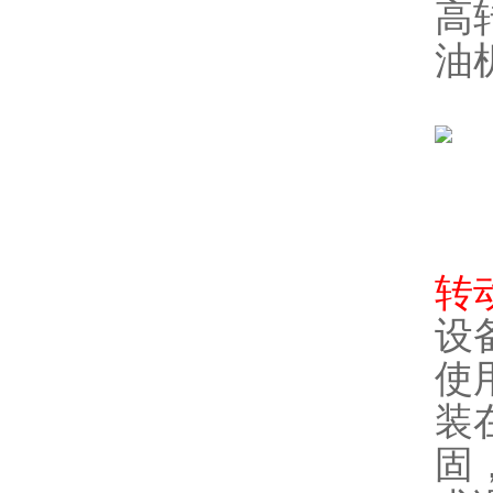
高
油
转
设
使
装
固