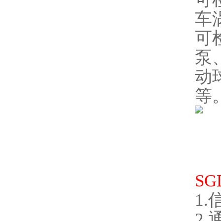
车
可
泵
动
等
S
1
2