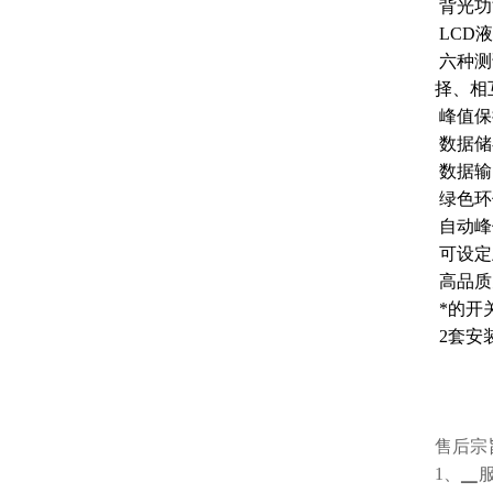
背光功
LCD
六种测
择、相
峰值保
数据储
数据输
绿色环
自动峰
可设定
高品质
*的开
2套安
售后宗
1、▁