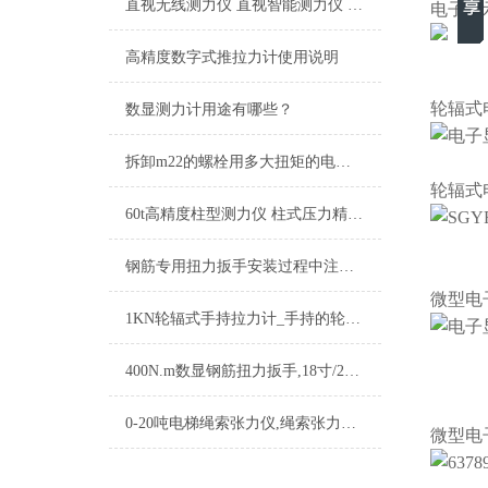
直视无线测力仪 直视智能测力仪 20吨直视测力仪厂家
电子显
高精度数字式推拉力计使用说明
轮辐式
数显测力计用途有哪些？
拆卸m22的螺栓用多大扭矩的电动扳手(定值电动扭矩扳手))
轮辐式
60t高精度柱型测力仪 柱式压力精密测力仪 大吨位柱型数显测力仪厂家
钢筋专用扭力扳手安装过程中注意哪些问题
微型
电
1KN轮辐式手持拉力计_手持的轮辐式拉力计_轮辐式手持测力计
400N.m数显钢筋扭力扳手,18寸/24寸数显钢筋扭力扳手品牌
0-20吨电梯绳索张力仪,绳索张力仪电梯
微型
电