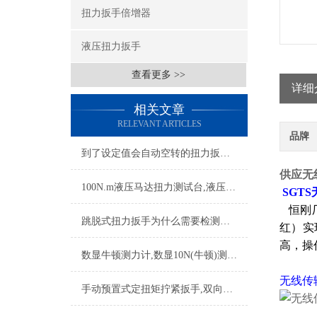
扭力扳手倍增器
液压扭力扳手
查看更多 >>
详细
相关文章
RELEVANT ARTICLES
品牌
到了设定值会自动空转的扭力扳手(定值自滑空转扭力扳手)
供应无线
100N.m液压马达扭力测试台,液压马达扭力测试台厂家
SGT
恒刚厂
跳脱式扭力扳手为什么需要检测呢？
红）实
高，操
数显牛顿测力计,数显10N(牛顿)测力计哪个牌子好
无线传
手动预置式定扭矩拧紧扳手,双向可换头定扭矩扳手生产厂家