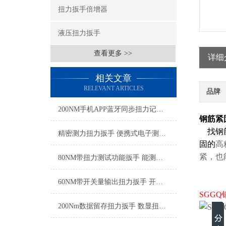
扭力扳手倍增器
液压扭力扳手
查看更多 >>
详细
相关文章
RELEVANT ARTICLES
品牌
200NM手机APP蓝牙同步扭力记录扳手 实时蓝牙无线监测扭力扳手厂家
钢筋紧
找钢
精密测力扭力扳手 便携式电子测力扳手 工厂装配电子扭矩扳手厂家
固的
高
紧，也
80NM带扭力测试功能扳手 能测试扭力的扳手 可实测扭力扳手厂家
60NM带开关量输出扭力扳手 开关量扭力扳手实现拧紧信号反馈
SGG
200Nm数据留存扭力扳手 数显扭力扳手检测数据直接导出SGTST