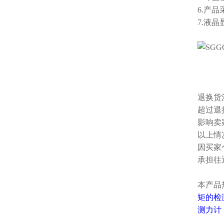
6.产
7.液
退换货
超过退
影响卖
以上情
因买家
承担往
本产品
矩的检
测力计