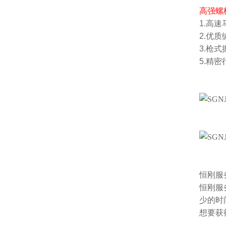
高强螺
1.高速
2.优
3.枪
5.精
恒刚服
恒刚服
少的时
想要获