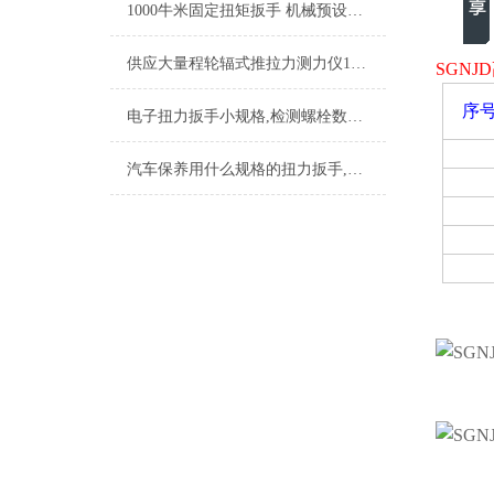
1000牛米固定扭矩扳手 机械预设扭矩扳手 固定值手动扭矩扳手厂家​
供应大量程轮辐式推拉力测力仪150T 160T 165T 170T 180T
SGN
序
电子扭力扳手小规格,检测螺栓数显式力矩扳手,带数显扭矩扳手峰值模式
汽车保养用什么规格的扭力扳手,轿车应配扭力扳手规格