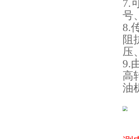
7
号
8
阻
压
9
高
油