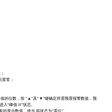
盖；
秒后置零；
矩值的位数，按 “▲”及“▼”键确定所需预置报警数值，预
进入“峰值 H”状态。
有的显示数值，使当 前状态为“零位” 。