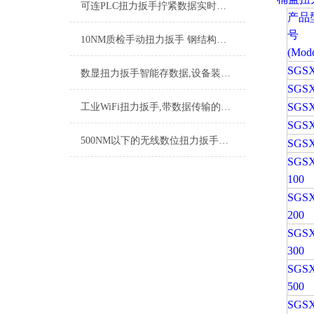
可连PLC扭力扳手拧紧数据实时上传,直连PLC智能扭力扳手厂家
产品
号
10NM质检手动扭力扳手 钢结构紧固力矩扳手 工业手动扭矩测量工具厂家
(Mode
SGSX
数显扭力扳手智能存数据,设备装配精密数字式智能力矩扳手厂家
SGSX
SGSX
工业WiFi扭力扳手,带数据传输的WiFi扭力扳手,数据款扭力扳手品牌
SGSX
500NM以下的无线数位扭力扳手数据实时上传 车间质检用的无线扭力扳手品牌
SGSX
SGSX
100
SGSX
200
SGSX
300
SGSX
500
SGSX