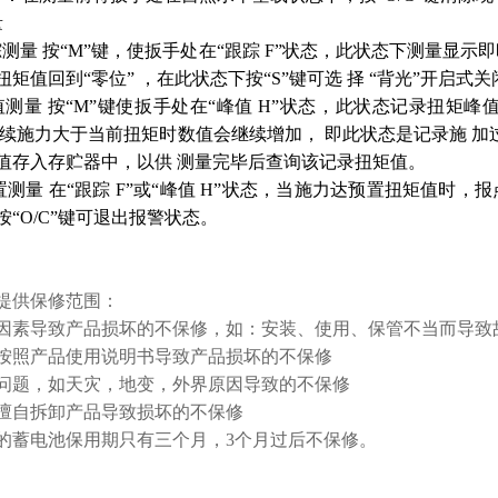
量
踪测量 按“M”键，使扳手处在“跟踪 F”状态，此状态下测量显
扭矩值回到“零位” ，在此状态下按“S”键可选 择 “背光”开启式
值测量 按“M”键使扳手处在“峰值 H”状态，此状态记录扭矩
继续施力大于当前扭矩时数值会继续增加， 即此状态是记录施 加过
值存入存贮器中，以供 测量完毕后查询该记录扭矩值。
置测量 在“跟踪 F”或“峰值 H”状态，当施力达预置扭矩值时
按“O/C”键可退出报警状态。
提供保修范围：
因素导致产品损坏的不保修，如：安装、使用、保管不当而导致
按照产品使用说明书导致产品损坏的不保修
问题，如天灾，地变，外界原因导致的不保修
擅自拆卸产品导致损坏的不保修
的蓄电池保用期只有三个月，3个月过后不保修。