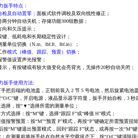
力扳手
特点：
机自检及自动置零；
面板式软件调校及双向线性修正；
信号两分钟自动关机；存储功能300组数据；
力方向和欠压提示；
蚀按键、低耗电和长期稳定性设计；
量单位切换（N.m、lbf.ft、lbf.in）；
工作
模式（峰值、跟踪、预置）切换
；
意报警值设置声光报警；
光显示，有按键或有较大值变化会亮背光，无操作20秒自动关闭；
力扳手
使用方法:
下手把后端的电池盖，正朝前装入 2 节 5 号电池，然后旋紧电池
按“O/C”键，开启电源，液晶显示器字符显，扳手开始自检，3 
位选择，按“▼”选择所需的测量单位；
方式选择：按“M”键，选择“跟踪 F”或“峰值 H”模式；
矩值报警预置：按“M”“预置 P”模式，再按“P”键确定所需预置扭
后按“M”键退出预置模式，回到“跟踪 F”状态，或再按一次“M”键
零：在测量前将扳手处在自然水平空载状态下，按“O/C”键清除现