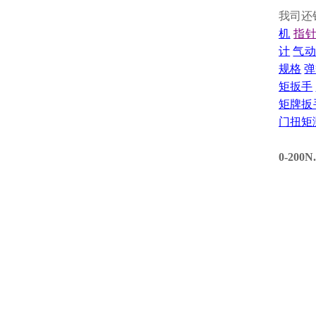
我司还
机
指
计
气动
规格
弹
矩扳手
矩牌扳
门扭矩
0-20