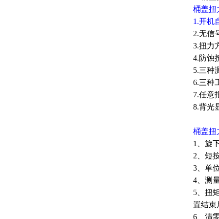
桶盖扭
1.开
2.无
3.扭
4.防
5.三种测
6.三种
7.任
8.背
桶盖扭
1、旋
2、短
3、单
4、测量
5、扭
置结束
6、清