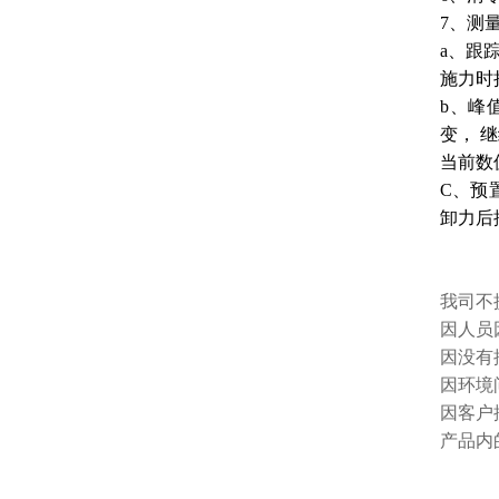
7、测
a、跟
施力时
b、峰
变， 
当前数
C、预
卸力后
我司不
因人员
因没有
因环境
因客户
产品内