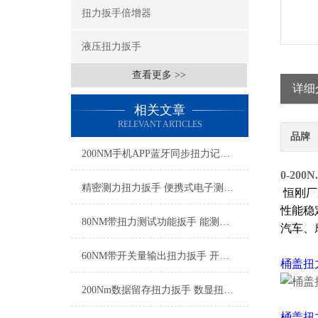
扭力扳手倍增器
液压扭力扳手
查看更多 >>
详细
相关文章
RELEVANT ARTICLES
品牌
200NM手机APP蓝牙同步扭力记录扳手 实时蓝牙无线监测扭力扳手厂家
0-20
精密测力扭力扳手 便携式电子测力扳手 工厂装配电子扭矩扳手厂家
恒刚厂
性能稳
80NM带扭力测试功能扳手 能测试扭力的扳手 可实测扭力扳手厂家
汽车、
60NM带开关量输出扭力扳手 开关量扭力扳手实现拧紧信号反馈
桶盖扭
200Nm数据留存扭力扳手 数显扭力扳手检测数据直接导出SGTST
桶盖扭