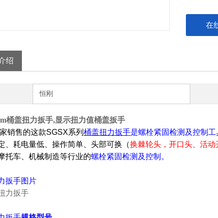
在
介绍
恒刚
0N.m桶盖扭力扳手,显示扭力值桶盖扳手
家销售的这款
SGSX系列
桶盖扭力扳手
是螺栓紧固检测及控制工
定、耗电量低、操作简单、头部可换（
换棘轮头，开口头、活动
摩托车、机械制造等行业的
螺栓紧固检测及控制。
力扳手
图片
力扳手
规格型号