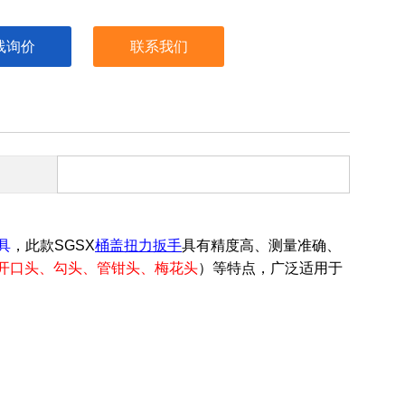
线询价
联系我们
具
，此款
SGSX
桶盖扭力扳手
具有精度高、测量准确、
开口头、勾头、管钳头、梅花头
）等特点，广泛适用于