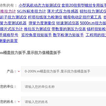
销售的有：
小型风机动态力矩测试仪
套筒
20
扭剪型螺丝专用扳
针推拉力计
SGJN标准扭力计
薄片式压力传感器
钮扣拉力测试
起子扭力测试仪
杆塔拉线张力检测仪
螺母电动定扭拧紧工具
簧力度测试机器
弹簧力度测量仪
转速测试仪器
5000n.m
扭力
膜片式压力计
推拉压力测试仪
带数显的测压力仪表
锚杆扭矩检
手规格型号
监控角度扭矩扳手
数字检测力矩扳手
工程用的扭
测量的装置
0N.m桶盖扭力扳手,显示扭力值桶盖扳手
产品：
您的单位：
您的姓名：