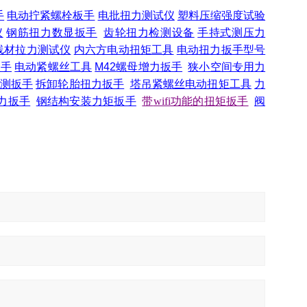
手
电动拧紧螺栓板手
电批扭力测试仪
塑料压缩强度试验
仪
钢筋扭力数显扳手
齿轮扭力检测设备
手持式测压力
线材拉力测试仪
内六方电动扭矩工具
电动扭力扳手型号
扳手
电动紧螺丝工具
M42
螺母增力扳手
狭小空间专用力
测扳手
拆卸轮胎扭力扳手
塔吊紧螺丝电动扭矩工具
力
力扳手
钢结构安装力矩扳手
带
wifi功能的扭矩扳手
阀