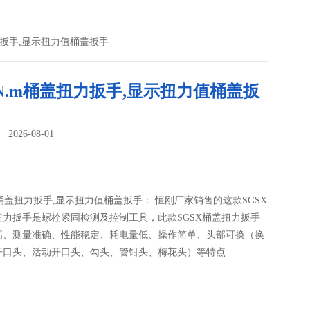
盖扭力扳手,显示扭力值桶盖扳手
00N.m桶盖扭力扳手,显示扭力值桶盖扳
026-08-01
：
N.m桶盖扭力扳手,显示扭力值桶盖扳手： 恒刚厂家销售的这款SGSX
扭力扳手是螺栓紧固检测及控制工具，此款SGSX桶盖扭力扳手
高、测量准确、性能稳定、耗电量低、操作简单、头部可换（换
开口头、活动开口头、勾头、管钳头、梅花头）等特点