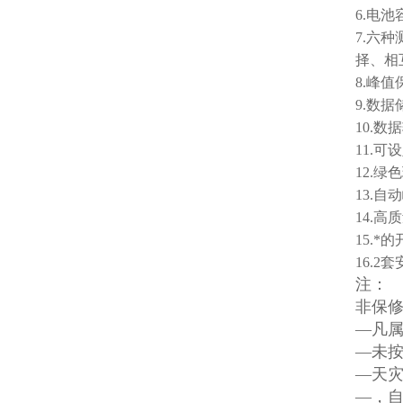
6.电
7.六
择、相
8.峰
9.数
10.
11.
12.
13.
14.
15.
16.
注：
非保
—凡
—未
—天
—，