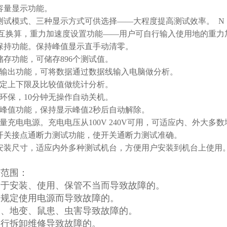
池容量显示功能。
种测试模式、三种显示方式可供选择——大程度提高测试效率。 N
互换算，重力加速度设置功能——用户可自行输入使用地的重力
值保持功能。保持峰值显示直手动清零。
据储存功能，可储存896个测试值。
数据输出功能，可将数据通过数据线输入电脑做分析。
可设定上下限及比较值做统计分析。
绿色环保，10分钟无操作自动关机。
自动峰值功能，保持显示峰值2秒后自动解除。
高质量充电电源。充电电压从100V 240V可用，可适应内、外大
*的开关接点通断力测试功能，使开关通断力测试准确。
2套安装尺寸，适应内外多种测试机台，方便用户安装到机台上使用
修范围：
属于安装、使用、保管不当而导致故障的。
按规定使用电源而导致故障的。
灾、地变、鼠患、虫害导致故障的。
自行拆卸维修导致故障的。