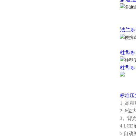
法兰
标
柱型
标
柱型
标
标准压
1. 高
2. 6
3。背
4.L
5.自