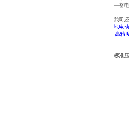
—蓄
我司
地电
高精
标准压力