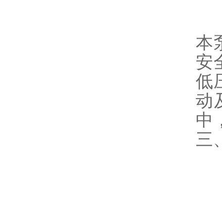
本
安
低
动
中
三