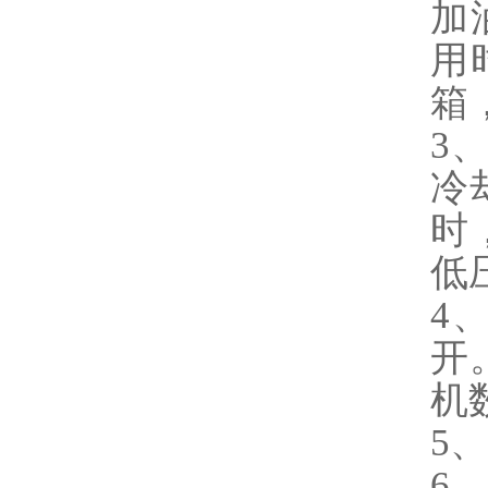
加
用
箱
3
冷
时
低
4
开
机
5
6