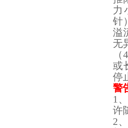
力
针
溢
无
（
或
停
警
1
许
2