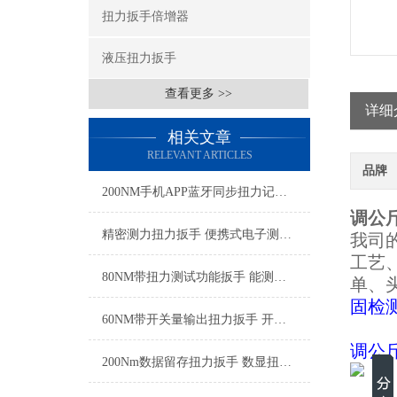
扭力扳手倍增器
液压扭力扳手
查看更多 >>
详细
相关文章
RELEVANT ARTICLES
品牌
200NM手机APP蓝牙同步扭力记录扳手 实时蓝牙无线监测扭力扳手厂家
调公
精密测力扭力扳手 便携式电子测力扳手 工厂装配电子扭矩扳手厂家
我司
工艺
80NM带扭力测试功能扳手 能测试扭力的扳手 可实测扭力扳手厂家
单、
固检
60NM带开关量输出扭力扳手 开关量扭力扳手实现拧紧信号反馈
调公
200Nm数据留存扭力扳手 数显扭力扳手检测数据直接导出SGTST