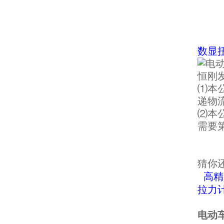
数显
恒刚
⑴本
递物
⑵本
需要
猜你
高精
拉力
电动