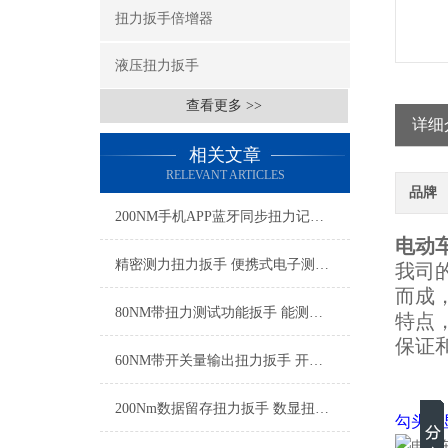
扭力扳手倍增器
液压扭力扳手
查看更多 >>
详细
相关文章
RELEVANT ARTICLES
品牌
200NM手机APP蓝牙同步扭力记录扳手 实时蓝牙无线监测扭力扳手厂家
电动
精密测力扭力扳手 便携式电子测力扳手 工厂装配电子扭矩扳手厂家
我司的
而成
80NM带扭力测试功能扳手 能测试扭力的扳手 可实测扭力扳手厂家
特点
保证
60NM带开关量输出扭力扳手 开关量扭力扳手实现拧紧信号反馈
200Nm数据留存扭力扳手 数显扭力扳手检测数据直接导出SGTST
勾头数