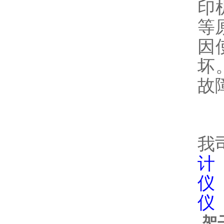
印
等
因
坏
故
我
计
仪
仪
架