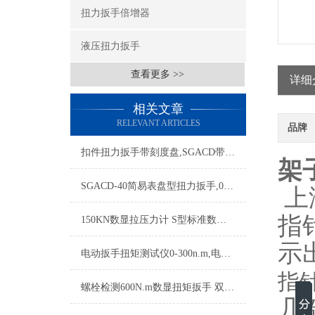
扭力扳手倍增器
液压扭力扳手
查看更多 >>
详细
相关文章
RELEVANT ARTICLES
品牌
扣件扭力扳手带刻度盘,SGACD带表盘扭力扳手,带表的扭力扳手
架
SGACD-40简易表盘型扭力扳手,0-40N.m表盘扭力扳手测扭力
上
指
150KN数显拉压力计 S型标准数字拉压力计 0.5级电子测力计
示
电动扳手扭矩测试仪0-300n.m,电动扭矩扳手测试仪价格
指
螺栓检测600N.m数显扭矩扳手 双向棘轮600N.m数显扳手品牌
几