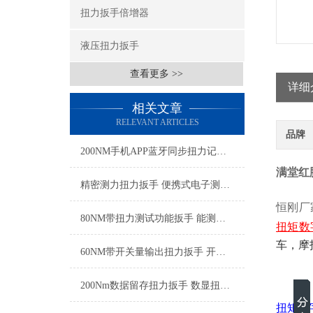
扭力扳手倍增器
液压扭力扳手
查看更多 >>
详细
相关文章
RELEVANT ARTICLES
品牌
200NM手机APP蓝牙同步扭力记录扳手 实时蓝牙无线监测扭力扳手厂家
满堂红
精密测力扭力扳手 便携式电子测力扳手 工厂装配电子扭矩扳手厂家
恒刚厂
80NM带扭力测试功能扳手 能测试扭力的扳手 可实测扭力扳手厂家
扭矩数
车，摩
60NM带开关量输出扭力扳手 开关量扭力扳手实现拧紧信号反馈
200Nm数据留存扭力扳手 数显扭力扳手检测数据直接导出SGTST
扭矩数