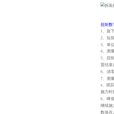
扭矩数
1、旋
2、短按
3、单
4、测
5、扭
置结束
6、清
7、测
a、跟踪
施力时
b、峰值
继续施
数值存