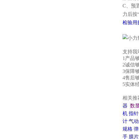
C、预
力后按
检验用
支持我
1产品
2诚信
3保障
4售后
5实体
相关推
器
数
机
指针
计
气动
规格
弹
手
膜片