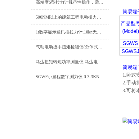
高精度S型拉力计规范性操作，需要掌握哪些要点？
简易端
500NM以上的建筑工程电动扭力扳手,钢结构电动套筒扭力扳手
产品型
(Model)
1t数字显示通讯推拉力计,10kn无线通讯推拉力计,带通讯接口推拉力计
SGWS
气动电动扳手扭矩检测仪(分体式冲击扭矩检测仪)厂家
SGWS
马达扭矩转矩功率测量仪 马达电机摩擦力矩测试仪 电机动态制动力矩仪厂家
简易端
1.卧式
SGWF小量程数字测力仪 0.3-3KN测力仪 数字内置推拉力仪
2.手
3.可