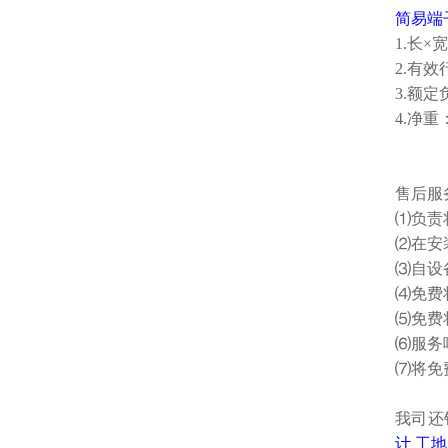
简易端
1.长×宽
2.有效
3.额定
4.净重：
售后服
⑴负责
⑵在安
⑶自设
⑷免费
⑸免费
⑹服务
⑺将免
我司还
计
工地