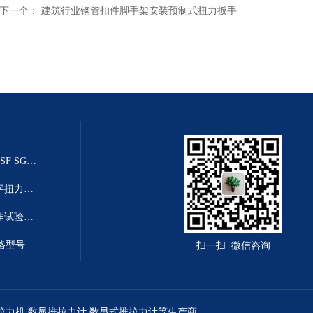
下一个：
建筑行业钢管扣件脚手架安装预制式扭力扳手
20T乌鲁木齐推拉力传感器（SGSF SGZF SGLF）
高精度数显扭力扳手-高清度数字扭力距扳手
塑料薄膜拉力机|2T薄膜塑料拉伸试验机厂家
格型号
扫一扫 微信咨询
拉力机
,
数显推拉力计
,
数显式推拉力计
等生产商