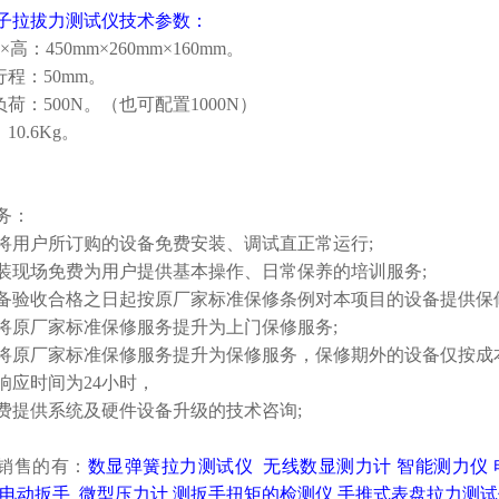
子拉拔力测试仪
技术参数：
×高：450mm×260mm×160mm。
行程：50mm。
负荷：500N。（也可配置1000N）
10.6Kg。
务：
将用户所订购的设备免费安装、调试直正常运行;
装现场免费为用户提供基本操作、日常保养的培训服务;
备验收合格之日起按原厂家标准保修条例对本项目的设备提供保
将原厂家标准保修服务提升为上门保修服务;
将原厂家标准保修服务提升为保修服务，保修期外的设备仅按成
响应时间为24小时，
费提供系统及硬件设备升级的技术咨询;
销售的有：
数显弹簧拉力测试仪
无线数显测力计
智能测力仪
电动扳手
微型压力计
测扳手扭矩的检测仪
手推式表盘拉力测试