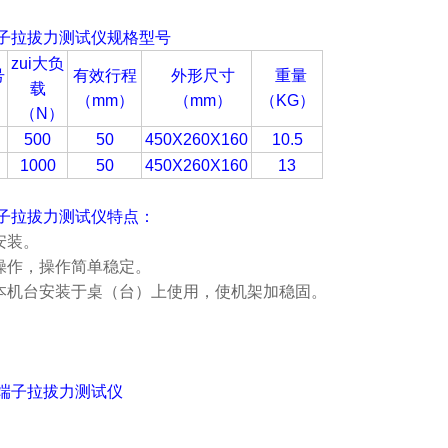
子拉拔力测试仪
规格型号
zui大负
号
有效行程
外形尺寸
重量
载
（mm
）
（
mm
）
（KG
）
（
N
）
500
50
450X260X160
10.5
J
1000
50
450X260X160
13
子拉拔力测试仪
特点：
安装。
动操作，操作简单稳定。
将本机台安装于桌（台）上使用，使机架加稳固。