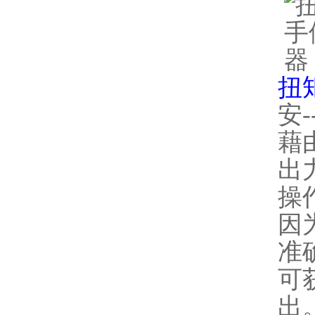
扭
安
藉
出
操
因
准
可
出