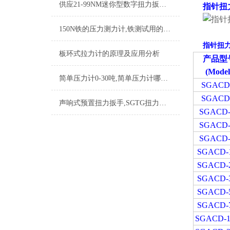
供应21-99NM迷你型数字扭力扳手量程可调节
指针扭
150N铁的压力测力计,铁测试用的数显压力测力计生产厂家
指针扭
板环式拉力计的原理及应用分析
产品型
(Model
简单压力计0-30吨,简单压力计哪里有卖
SGACD
SGACD
声响式预置扭力扳手,SGTG扭力扳手可换头梅花插件
SGACD-
SGACD-
SGACD-
SGACD-
SGACD-
SGACD-
SGACD-
SGACD-
SGACD-1