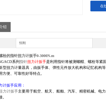
在
介绍
恒刚
栓的指针扭力计扳手0-3000N.m
SGACD系列
指针
扭力计扳手
是利用指针将被测螺帽、螺栓等紧
新型扭力计量器具，由扳手体、弹性元件放大机构和记忆机构等
用方便、可靠性好等特点。
力计扳手
应用：
扭力计扳手
主要用于航空、航天、船舶、汽车、精密机械、电力
接。