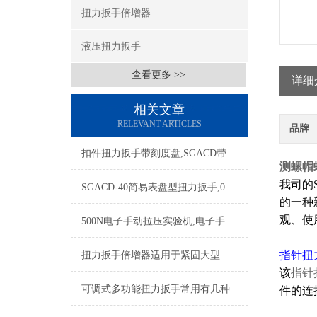
扭力扳手倍增器
液压扭力扳手
查看更多 >>
详细
相关文章
RELEVANT ARTICLES
品牌
扣件扭力扳手带刻度盘,SGACD带表盘扭力扳手,带表的扭力扳手
测螺帽螺
我司的
SGACD-40简易表盘型扭力扳手,0-40N.m表盘扭力扳手测扭力
的一种
观、使
500N电子手动拉压实验机,电子手动端子拉压实验机什么牌子好
指针扭
扭力扳手倍增器适用于紧固大型风力发电机的螺栓吗？
该
指针
可调式多功能扭力扳手常用有几种
件的连