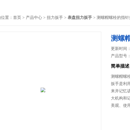
的位置：
首页
>
产品中心
>
扭力扳手
>
表盘扭力扳手
> 测螺帽螺栓的指针扭
测螺帽
更新时间： 2
产品型号
简单描述
测螺帽螺栓
扳手是利
来并记忆
大机构和
美观、使