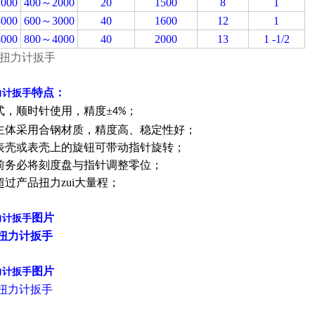
000
400～2000
20
1500
8
1
000
600～3000
40
1600
12
1
000
800～4000
40
2000
13
1 -1/2
特点：
力计扳手
读式，顺时针使用，精度±
；
4%
品主体采用合钢材质，精度高、稳定性好；
转表壳或表壳上的旋钮可带动指针旋转；
用前务必将刻度盘与指针调整零位；
超过产品扭力zui大量程；
图片
力计扳手
图片
力计扳手