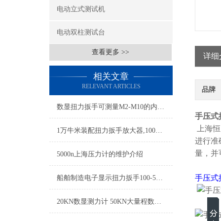
电动立式测试机
电动双柱测试台
查看更多 >>
详细
相关文章
RELEVANT ARTICLES
品牌
数显扭力扳手可测量M2-M10的内六角螺丝锁付后的松脱力
手压式
上海恒
1万牛米装配扭力扳手放大器,10000N.m力矩放大仪厂家
进行准
量，并
5000n上海压力计的维护介绍
手压式
船舶制造电子显示扭力扳手100-500Nm,100到500Nm数显板子
20KN数显测力计 50KN大量程数显测力计 100KN高精度数显测力仪