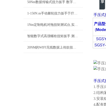
50Nm数据传输式扭力扳手 数字信号传输扭矩扳手 数传型扭力测量扳手
1-150N.m手动棘轮扭力扳手于拧紧螺丝帽
手压式
产品型
1Nm定制电机对拖扭矩测试台,实时测量电机的扭矩转速功率仪器生产商
(
Mode
智能数字式高强螺栓扭矩扳手 测量范围（0-500N.m）
SGS
SGSY
20NM的WIFI无线数据上传款扭力扳手 WIFI传输数据型扭矩扳手厂家
手压式
1.手
2.结
3.安
4.配