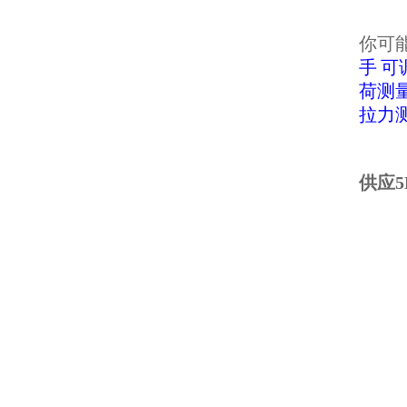
你可
手
可
荷测
拉力
供应5