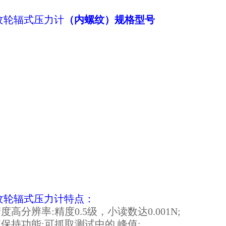
纹轮辐式压力计
（内螺纹）规格型号
纹轮辐式压力计
特点：
精度高分辨率:精度0.5级，小读数达0.001N;
值保持功能:可抓取测试中的 峰值;