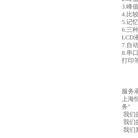
3.峰
4.
5.记
6.三
LCD
7.自
8.串
打印
服务
上海
务"
我们
我们
我们