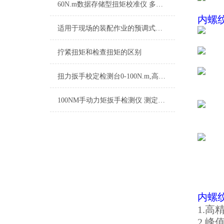
60N.m数据存储型扭矩校准仪 多单位转换扭力检测仪 数据导出扭力校验仪
内螺
适用于现场的装配作业的预调式扭矩扳手,预置式是扭矩可调的扳手
拧紧扭矩和检查扭矩的区别
扭力扳手校定检测台0-100N.m,高精度扭力扳手校定检测台
100NM手动力矩扳手检测仪 测定扭力扳手的检测设备厂家
内螺
1.高
2.峰