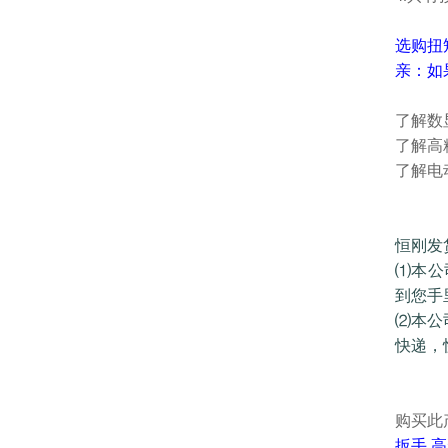
选购
扭
亲：如
了解数
了解高
了解电
恒刚发
⑴本公
到您手
⑵本公
快递，
购买此
扳手
高