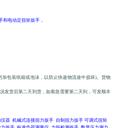
手
和电动定
扭矩扳手
，
另加包装纸箱或泡沫，以防止快递物流途中损坏)。货物
况发货后第二天到货，如着急需要第二天到，可发顺丰
的仪器
机械式连接扭力扳手
自制扭力扳手
可调式扭矩
扭力扳手
标准负荷测量仪
力矩检测扳手
数显压力测力