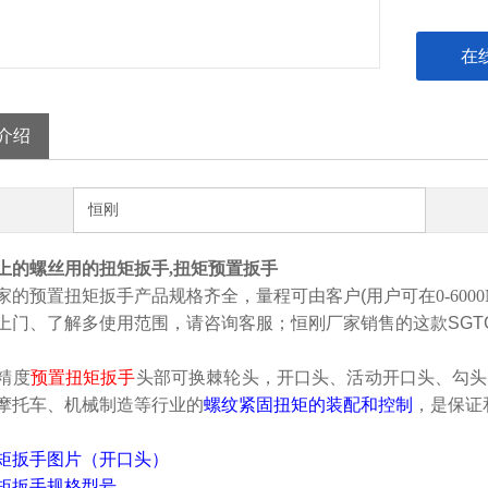
在
介绍
恒刚
上的螺丝用的扭矩扳手,扭矩预置扳手
家的预置扭矩扳手
产品规格齐全，量程可由客户(用户可在
0-600
上门
、了解多使用范围，请咨询客服；
恒刚厂家销售的这款SGT
精度
预置扭矩扳手
头部可换棘轮头，开口头、活动开口头、勾头
摩托车、机械制造等行业的
螺纹紧固扭矩的装配和控制
，是保证
矩扳手图片（开口头）
矩扳手
规格型号