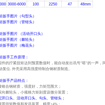
000
3000-6000
100
2250
47
48mm
矩扳手图片（勾型头）
矩扳手图片（管钳头）
矩扳手图片 （活动开口头）
矩扳手图片（棘轮头）
矩扳手图片（梅花头）
矩扳手工作原理：
件的拧紧扭矩达到预置数值时，能自动发出讯号"嗒"的一声，
动复位. 外壳采用高强度特制合钢材质制造。
矩扳手产品特点：
用镀铬合钢材质，强度好，力矩范围大；
有双向棘轮头，小规格力矩刻度设微分装置；
另配开口头、活动开口头、勾头、管钳头；
有预置扭矩数值和发讯装置，精度±4%；