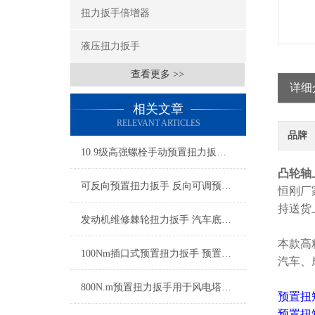
扭力扳手倍增器
液压扭力扳手
查看更多 >>
详细
相关文章
RELEVANT ARTICLES
品牌
10.9级高强螺栓手动预置扭力扳手 螺栓紧固定值扭力扳手厂家
凸轮轴
可反向预置扭力扳手 反向可调预置式扭矩扳手 大扭矩反向预置式扭矩扳手
恒刚厂
持送货
发动机维修棘轮扭力扳手 汽车底盘专用棘轮扭矩扳手 汽修棘轮式扭力扳手
本款高
100Nm插口式预置扭力扳手 预置式插口扭力扳手 插口型预置式扭矩扳手
汽车、
800N.m预置扭力扳手用于风电塔筒螺栓紧固专用
预置扭
预置扭