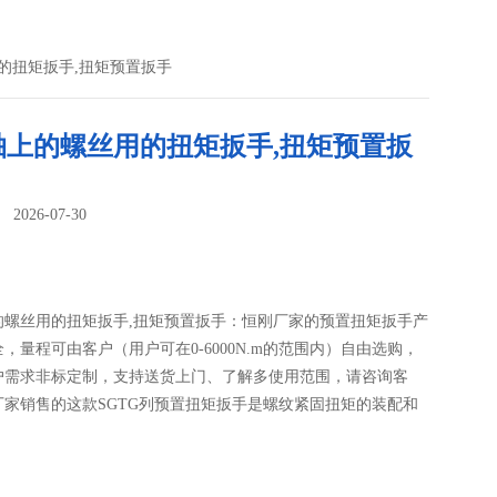
的扭矩扳手,扭矩预置扳手
轴上的螺丝用的扭矩扳手,扭矩预置扳
026-07-30
：
的螺丝用的扭矩扳手,扭矩预置扳手：恒刚厂家的预置扭矩扳手产
，量程可由客户（用户可在0-6000N.m的范围内）自由选购，
户需求非标定制，支持送货上门、了解多使用范围，请咨询客
厂家销售的这款SGTG列预置扭矩扳手是螺纹紧固扭矩的装配和
；