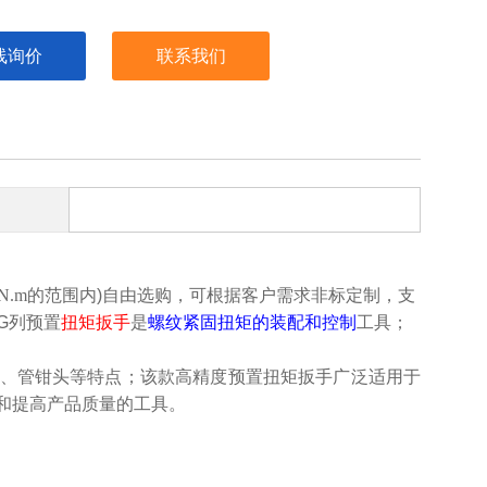
线询价
联系我们
0N.m
的范围内)自由选购，可根据客户需求非标定制，支
G列
预置
扭矩扳手
是
螺纹紧固扭矩的装配和控制
工具
；
、管钳头等特点；该款高精度
预置扭矩扳手
广泛适用于
和提高产品质量的工具。