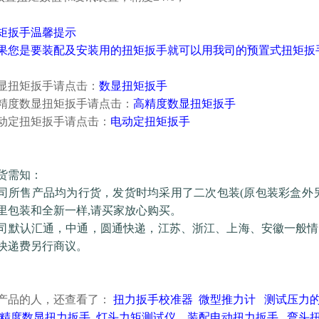
矩扳手
温馨提示
果您是要装配及安装用的
扭矩扳手
就可以用我司的预置式
扭矩扳
显
扭矩扳手
请点击：
数显
扭矩扳手
精度数显
扭矩扳手
请点击：
高精度数显
扭矩扳手
动定
扭矩扳手
请点击：
电动定
扭矩扳手
货需知：
司所售产品均为行货，发货时均采用了二次包装(原包装彩盒外
里包装和全新一样,请买家放心购买。
司默认汇通，中通，圆通快递，江苏、浙江、上海、安徽一般情
快递费另行商议。
产品的人，还查看了：
扭力扳手校准器
微型推力计
测试压力
精度数显扭力扳手
灯头力矩测试仪
装配电动扭力扳手
弯头